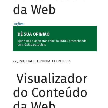
da Web
Ações
DÊ SUA OPINIÃO
Ajude-nos a aprimorar o site do BNDES preenchendo
uma rápida
pesquisa
.
Z7_L9KEH4O0LORH80ALCLTPF80SI6
Visualizador
do Conteúdo
da Web