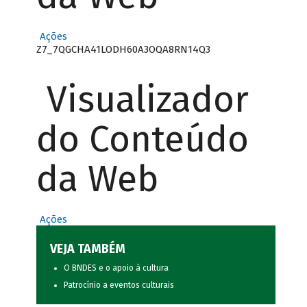
Ações
Z7_7QGCHA41LODH60A3OQA8RN14Q3
Visualizador
do Conteúdo
da Web
Ações
VEJA TAMBÉM
O BNDES e o apoio à cultura
Patrocínio a eventos culturais