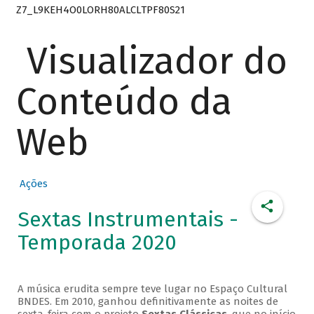
Z7_L9KEH4O0LORH80ALCLTPF80S21
Visualizador do
Conteúdo da
Web
Ações
Sextas Instrumentais -
Temporada 2020
A música erudita sempre teve lugar no Espaço Cultural
BNDES. Em 2010, ganhou definitivamente as noites de