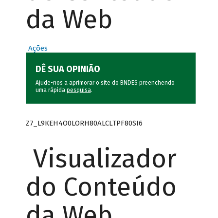
da Web
Ações
DÊ SUA OPINIÃO
Ajude-nos a aprimorar o site do BNDES preenchendo
uma rápida
pesquisa
.
Z7_L9KEH4O0LORH80ALCLTPF80SI6
Visualizador
do Conteúdo
da Web