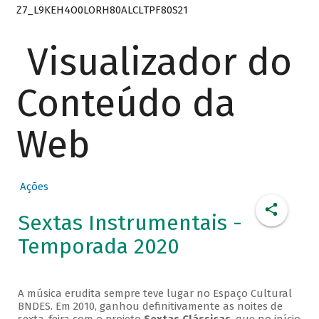
Z7_L9KEH4O0LORH80ALCLTPF80S21
Visualizador do
Conteúdo da
Web
Ações
Sextas Instrumentais -
Temporada 2020
A música erudita sempre teve lugar no Espaço Cultural
BNDES. Em 2010, ganhou definitivamente as noites de