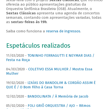
sexta-feira com o projeto
Sextas Clássicas
, que no início
oferecia ao público apresentações gratuitas da
Orquestra Sinfônica Brasileira (OSB). Atualmente, o
Sextas Clássicas
apresenta uma agenda de concertos
semanais, contando com apresentações variadas, todas
as
sextas-feiras às 19h
.
Saiba como funciona a
reserva de ingressos
.
Espetáculos realizados
11/03/2020 -
TONINHO FERRAGUTTI E NEYMAR DIAS /
Festa na Roça
04/03/2020 -
COLETIVO ESSA MULHER / Mostra Essa
Mulher
19/02/2020 -
IZAÍAS DO BANDOLIM & CORDÃO ASSIM É
QUE É / O Bom Filho à Casa Torna
12/02/2020 -
BANDOLINATA / À Memória de Jacob
05/02/2020 -
FOLI GRIÔ ORQUESTRA / AJO – Ritmos