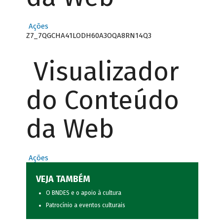
Ações
Z7_7QGCHA41LODH60A3OQA8RN14Q3
Visualizador
do Conteúdo
da Web
Ações
VEJA TAMBÉM
O BNDES e o apoio à cultura
Patrocínio a eventos culturais