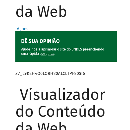
da Web
Ações
DÊ SUA OPINIÃO
Ajude-nos a aprimorar o site do BNDES preenchendo
uma rápida
pesquisa
.
Z7_L9KEH4O0LORH80ALCLTPF80SI6
Visualizador
do Conteúdo
da Web