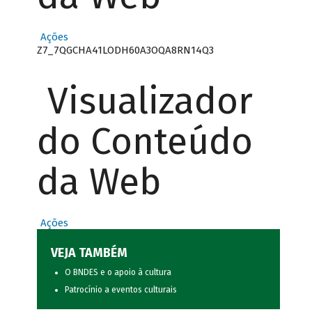
Ações
Z7_7QGCHA41LODH60A3OQA8RN14Q3
Visualizador
do Conteúdo
da Web
Ações
VEJA TAMBÉM
O BNDES e o apoio à cultura
Patrocínio a eventos culturais