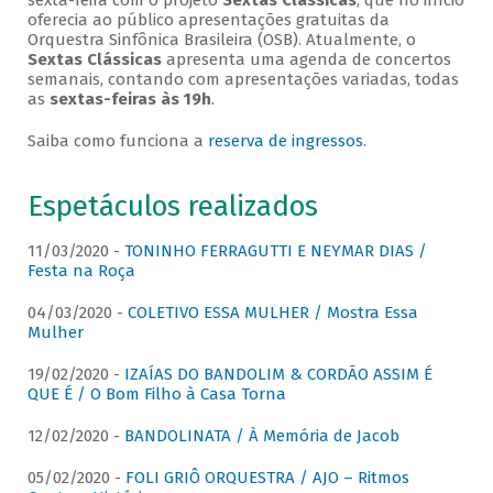
sexta-feira com o projeto
Sextas Clássicas
, que no início
oferecia ao público apresentações gratuitas da
Orquestra Sinfônica Brasileira (OSB). Atualmente, o
Sextas Clássicas
apresenta uma agenda de concertos
semanais, contando com apresentações variadas, todas
as
sextas-feiras às 19h
.
Saiba como funciona a
reserva de ingressos
.
Espetáculos realizados
11/03/2020 -
TONINHO FERRAGUTTI E NEYMAR DIAS /
Festa na Roça
04/03/2020 -
COLETIVO ESSA MULHER / Mostra Essa
Mulher
19/02/2020 -
IZAÍAS DO BANDOLIM & CORDÃO ASSIM É
QUE É / O Bom Filho à Casa Torna
12/02/2020 -
BANDOLINATA / À Memória de Jacob
05/02/2020 -
FOLI GRIÔ ORQUESTRA / AJO – Ritmos