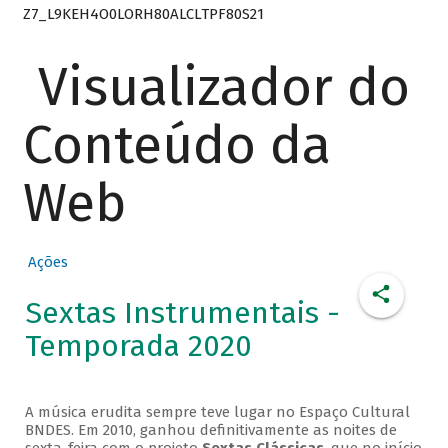
Z7_L9KEH4O0LORH80ALCLTPF80S21
Visualizador do
Conteúdo da
Web
Ações
Sextas Instrumentais -
Temporada 2020
A música erudita sempre teve lugar no Espaço Cultural
BNDES. Em 2010, ganhou definitivamente as noites de