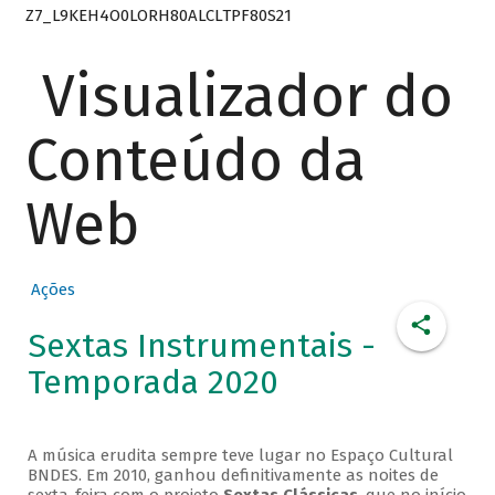
Z7_L9KEH4O0LORH80ALCLTPF80S21
Visualizador do
Conteúdo da
Web
Ações
Sextas Instrumentais -
Temporada 2020
A música erudita sempre teve lugar no Espaço Cultural
BNDES. Em 2010, ganhou definitivamente as noites de