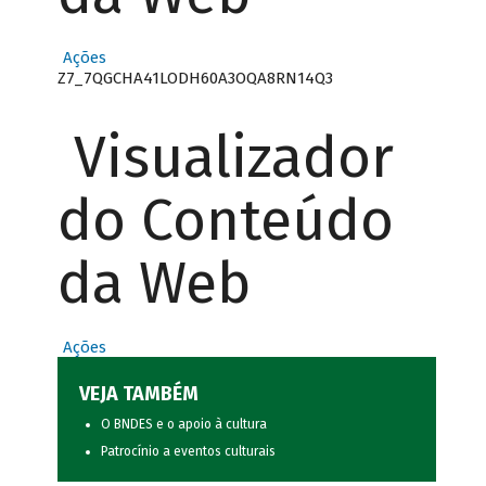
Ações
Z7_7QGCHA41LODH60A3OQA8RN14Q3
Visualizador
do Conteúdo
da Web
Ações
VEJA TAMBÉM
O BNDES e o apoio à cultura
Patrocínio a eventos culturais