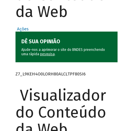
da Web
Ações
DÊ SUA OPINIÃO
Ajude-nos a aprimorar o site do BNDES preenchendo
uma rápida
pesquisa
.
Z7_L9KEH4O0LORH80ALCLTPF80SI6
Visualizador
do Conteúdo
da Web