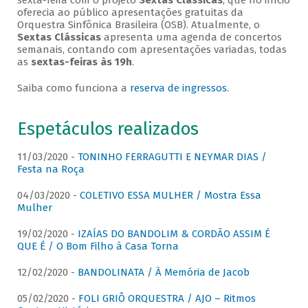
sexta-feira com o projeto
Sextas Clássicas
, que no início
oferecia ao público apresentações gratuitas da
Orquestra Sinfônica Brasileira (OSB). Atualmente, o
Sextas Clássicas
apresenta uma agenda de concertos
semanais, contando com apresentações variadas, todas
as
sextas-feiras às 19h
.
Saiba como funciona a
reserva de ingressos
.
Espetáculos realizados
11/03/2020 -
TONINHO FERRAGUTTI E NEYMAR DIAS /
Festa na Roça
04/03/2020 -
COLETIVO ESSA MULHER / Mostra Essa
Mulher
19/02/2020 -
IZAÍAS DO BANDOLIM & CORDÃO ASSIM É
QUE É / O Bom Filho à Casa Torna
12/02/2020 -
BANDOLINATA / À Memória de Jacob
05/02/2020 -
FOLI GRIÔ ORQUESTRA / AJO – Ritmos