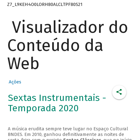
Z7_L9KEH4O0LORH80ALCLTPF80S21
Visualizador do
Conteúdo da
Web
Ações
Sextas Instrumentais -
Temporada 2020
A música erudita sempre teve lugar no Espaço Cultural
BNDES. Em 2010, ganhou definitivamente as noites de