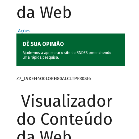
da Web
Ações
DÊ SUA OPINIÃO
Ajude-nos a aprimorar o site do BNDES preenchendo
uma rápida
pesquisa
.
Z7_L9KEH4O0LORH80ALCLTPF80SI6
Visualizador
do Conteúdo
da Web