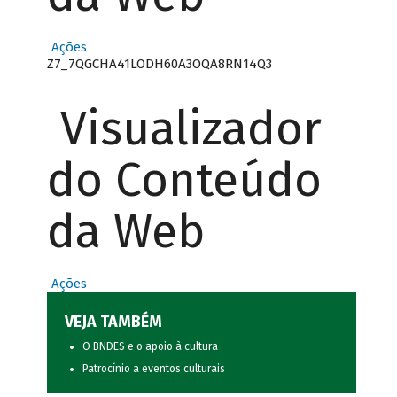
Ações
Z7_7QGCHA41LODH60A3OQA8RN14Q3
Visualizador
do Conteúdo
da Web
Ações
VEJA TAMBÉM
O BNDES e o apoio à cultura
Patrocínio a eventos culturais