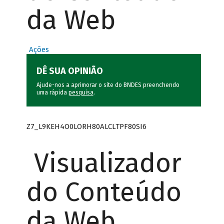
da Web
Ações
DÊ SUA OPINIÃO
Ajude-nos a aprimorar o site do BNDES preenchendo
uma rápida
pesquisa
.
Z7_L9KEH4O0LORH80ALCLTPF80SI6
Visualizador
do Conteúdo
da Web