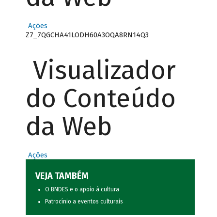
Ações
Z7_7QGCHA41LODH60A3OQA8RN14Q3
Visualizador
do Conteúdo
da Web
Ações
VEJA TAMBÉM
O BNDES e o apoio à cultura
Patrocínio a eventos culturais