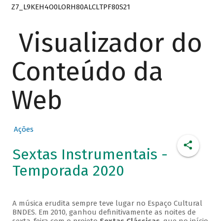
Z7_L9KEH4O0LORH80ALCLTPF80S21
Visualizador do
Conteúdo da
Web
Ações
Sextas Instrumentais -
Temporada 2020
A música erudita sempre teve lugar no Espaço Cultural
BNDES. Em 2010, ganhou definitivamente as noites de