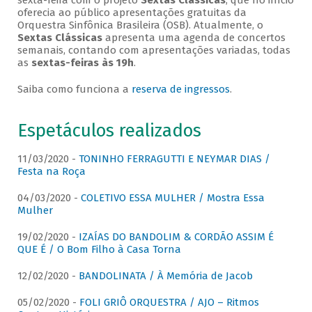
sexta-feira com o projeto
Sextas Clássicas
, que no início
oferecia ao público apresentações gratuitas da
Orquestra Sinfônica Brasileira (OSB). Atualmente, o
Sextas Clássicas
apresenta uma agenda de concertos
semanais, contando com apresentações variadas, todas
as
sextas-feiras às 19h
.
Saiba como funciona a
reserva de ingressos
.
Espetáculos realizados
11/03/2020 -
TONINHO FERRAGUTTI E NEYMAR DIAS /
Festa na Roça
04/03/2020 -
COLETIVO ESSA MULHER / Mostra Essa
Mulher
19/02/2020 -
IZAÍAS DO BANDOLIM & CORDÃO ASSIM É
QUE É / O Bom Filho à Casa Torna
12/02/2020 -
BANDOLINATA / À Memória de Jacob
05/02/2020 -
FOLI GRIÔ ORQUESTRA / AJO – Ritmos