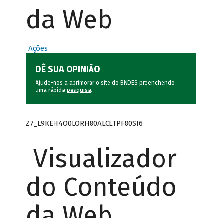
da Web
Ações
DÊ SUA OPINIÃO
Ajude-nos a aprimorar o site do BNDES preenchendo
uma rápida
pesquisa
.
Z7_L9KEH4O0LORH80ALCLTPF80SI6
Visualizador
do Conteúdo
da Web