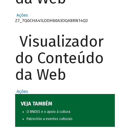
Ações
Z7_7QGCHA41LODH60A3OQA8RN14Q3
Visualizador
do Conteúdo
da Web
Ações
VEJA TAMBÉM
O BNDES e o apoio à cultura
Patrocínio a eventos culturais