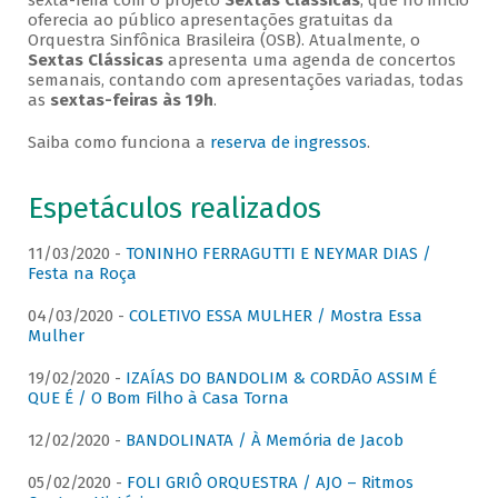
sexta-feira com o projeto
Sextas Clássicas
, que no início
oferecia ao público apresentações gratuitas da
Orquestra Sinfônica Brasileira (OSB). Atualmente, o
Sextas Clássicas
apresenta uma agenda de concertos
semanais, contando com apresentações variadas, todas
as
sextas-feiras às 19h
.
Saiba como funciona a
reserva de ingressos
.
Espetáculos realizados
11/03/2020 -
TONINHO FERRAGUTTI E NEYMAR DIAS /
Festa na Roça
04/03/2020 -
COLETIVO ESSA MULHER / Mostra Essa
Mulher
19/02/2020 -
IZAÍAS DO BANDOLIM & CORDÃO ASSIM É
QUE É / O Bom Filho à Casa Torna
12/02/2020 -
BANDOLINATA / À Memória de Jacob
05/02/2020 -
FOLI GRIÔ ORQUESTRA / AJO – Ritmos