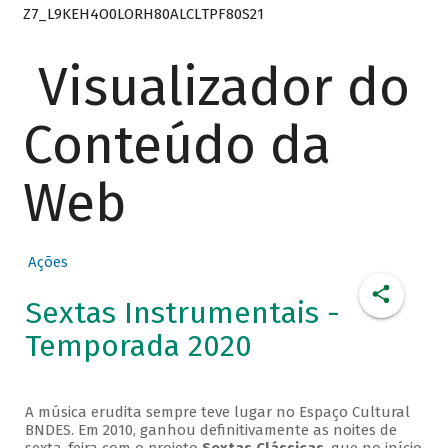
Z7_L9KEH4O0LORH80ALCLTPF80S21
Visualizador do
Conteúdo da
Web
Ações
Sextas Instrumentais -
Temporada 2020
A música erudita sempre teve lugar no Espaço Cultural
BNDES. Em 2010, ganhou definitivamente as noites de