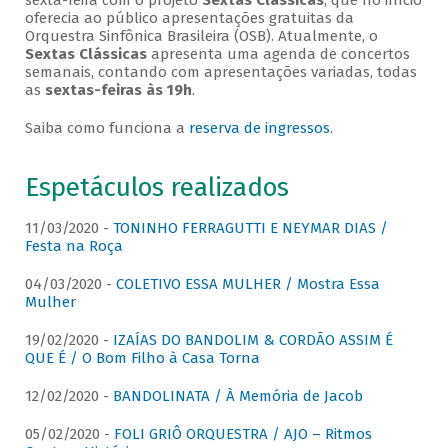
sexta-feira com o projeto
Sextas Clássicas
, que no início
oferecia ao público apresentações gratuitas da
Orquestra Sinfônica Brasileira (OSB). Atualmente, o
Sextas Clássicas
apresenta uma agenda de concertos
semanais, contando com apresentações variadas, todas
as
sextas-feiras às 19h
.
Saiba como funciona a
reserva de ingressos
.
Espetáculos realizados
11/03/2020 -
TONINHO FERRAGUTTI E NEYMAR DIAS /
Festa na Roça
04/03/2020 -
COLETIVO ESSA MULHER / Mostra Essa
Mulher
19/02/2020 -
IZAÍAS DO BANDOLIM & CORDÃO ASSIM É
QUE É / O Bom Filho à Casa Torna
12/02/2020 -
BANDOLINATA / À Memória de Jacob
05/02/2020 -
FOLI GRIÔ ORQUESTRA / AJO – Ritmos