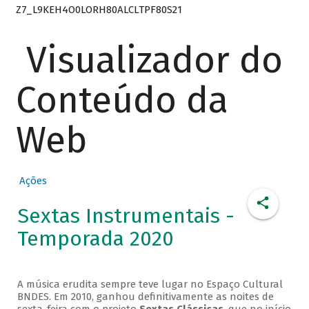
Z7_L9KEH4O0LORH80ALCLTPF80S21
Visualizador do
Conteúdo da
Web
Ações
Sextas Instrumentais -
Temporada 2020
A música erudita sempre teve lugar no Espaço Cultural
BNDES. Em 2010, ganhou definitivamente as noites de