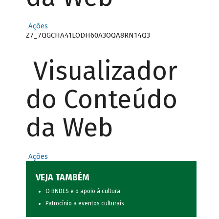
Ações
Z7_7QGCHA41LODH60A3OQA8RN14Q3
Visualizador
do Conteúdo
da Web
Ações
VEJA TAMBÉM
O BNDES e o apoio à cultura
Patrocínio a eventos culturais