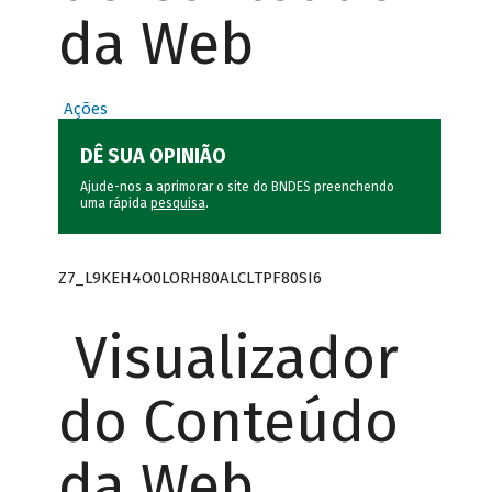
da Web
Ações
DÊ SUA OPINIÃO
Ajude-nos a aprimorar o site do BNDES preenchendo
uma rápida
pesquisa
.
Z7_L9KEH4O0LORH80ALCLTPF80SI6
Visualizador
do Conteúdo
da Web