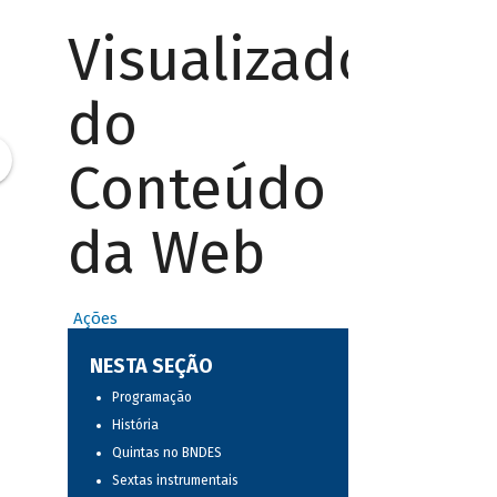
Visualizador
do
Conteúdo
da Web
Ações
NESTA SEÇÃO
Programação
História
Quintas no BNDES
Sextas instrumentais