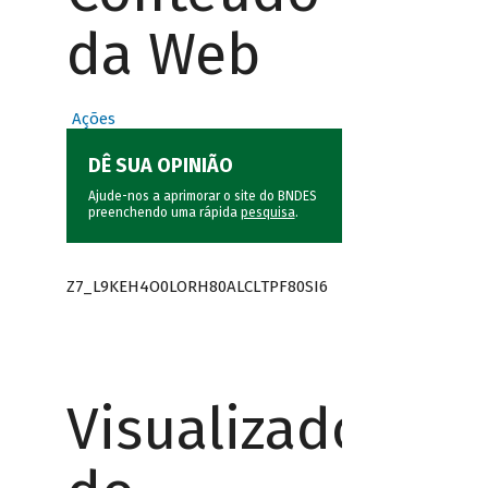
da Web
Ações
DÊ SUA OPINIÃO
Ajude-nos a aprimorar o site do BNDES
preenchendo uma rápida
pesquisa
.
Z7_L9KEH4O0LORH80ALCLTPF80SI6
Visualizador