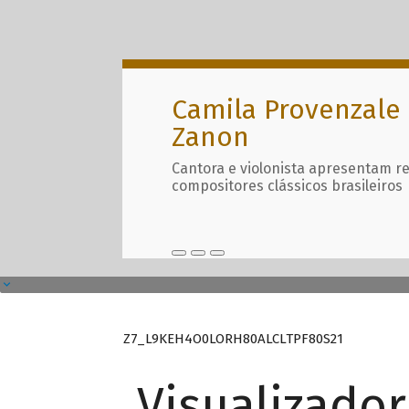
Camila Provenzale 
Zanon
Cantora e violonista apresentam r
compositores clássicos brasileiros
Z7_L9KEH4O0LORH80ALCLTPF80S21
Visualizado