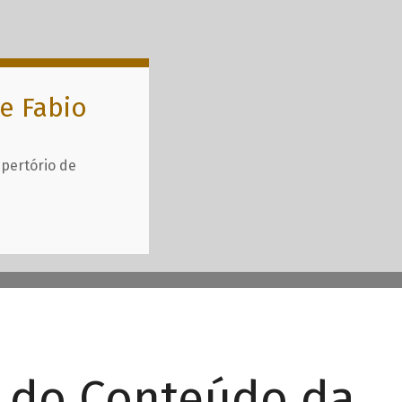
e Fabio
epertório de
r do Conteúdo da