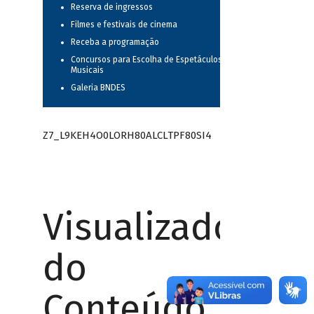
Reserva de ingressos
Filmes e festivais de cinema
Receba a programação
Concursos para Escolha de Espetáculos
Musicais
Galeria BNDES
Z7_L9KEH4O0LORH80ALCLTPF80SI4
Visualizador
do
Conteúdo