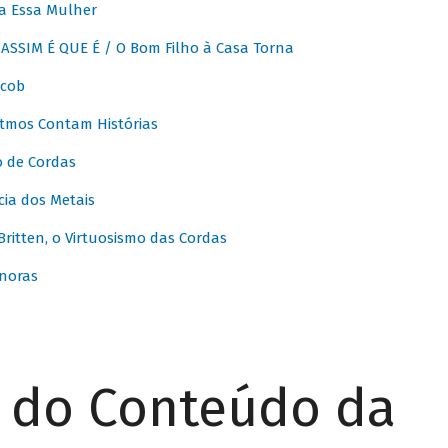
a Essa Mulher
SSIM É QUE É / O Bom Filho à Casa Torna
acob
itmos Contam Histórias
o de Cordas
ia dos Metais
itten, o Virtuosismo das Cordas
noras
r do Conteúdo da