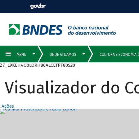
Z7_L9KEH4O0LORH80ALCLTPF80S20
Visualizador do 
Ações
Destaques Prin