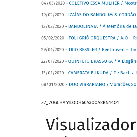
04/03/2020 -
COLETIVO ESSA MULHER / Mostr
19/02/2020 -
IZAÍAS DO BANDOLIM & CORDÃO A
12/02/2020 -
BANDOLINATA / À Memória de J
05/02/2020 -
FOLI GRIÔ ORQUESTRA / AJO – R
29/01/2020 -
TRIO BESSLER / Beethoven – Tri
22/01/2020 -
QUINTETO BRASSUKA / A Elegânc
15/01/2020 -
CAMERATA FUKUDA / De Bach a Br
08/01/2020 -
DUO VIBRAPIANO / Vibrações So
Z7_7QGCHA41LODH60A3OQA8RN14Q1
Visualizado