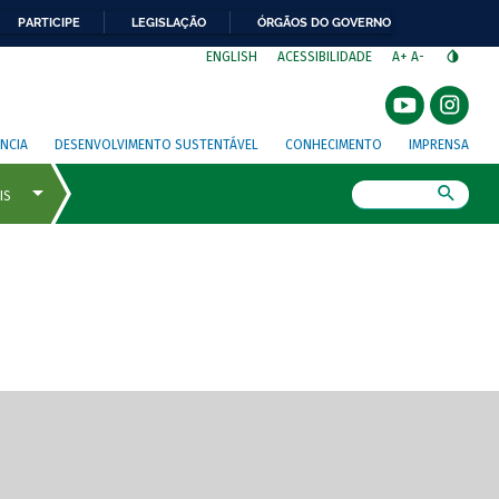
PARTICIPE
LEGISLAÇÃO
ÓRGÃOS DO GOVERNO
⁣
ENGLISH
ACESSIBILIDADE
A+
A-
NCIA
DESENVOLVIMENTO SUSTENTÁVEL
CONHECIMENTO
IMPRENSA
Busca
gem de tela