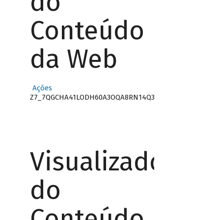
do
Conteúdo
da Web
Ações
Z7_7QGCHA41LODH60A3OQA8RN14Q3
Visualizador
do
Conteúdo