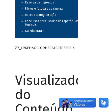
Reserva de ingressos
Filmes e festivais de cinema
Receba a programação
Concursos para Escolha de Espetáculos
Musicais
Galeria BNDES
Z7_L9KEH4O0LORH80ALCLTPF80SI4
Visualizador
do
Conteúdo