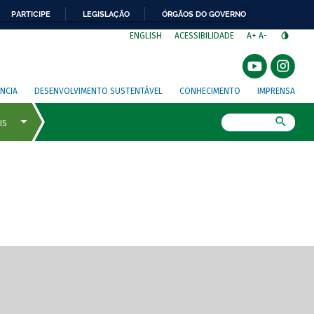
PARTICIPE
LEGISLAÇÃO
ÓRGÃOS DO GOVERNO
⁣
ENGLISH
ACESSIBILIDADE
A+
A-
NCIA
DESENVOLVIMENTO SUSTENTÁVEL
CONHECIMENTO
IMPRENSA
Busca
gem de tela