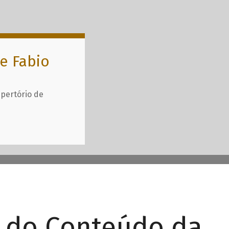
e Fabio
epertório de
r do Conteúdo da