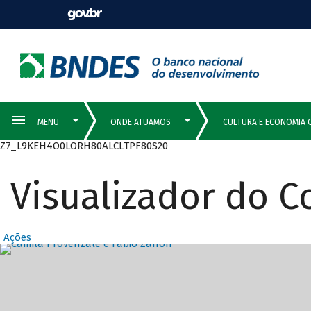
Z7_L9KEH4O0LORH80ALCLTPF80S20
Visualizador do 
Ações
Destaques Prin