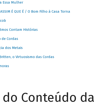
a Essa Mulher
SSIM É QUE É / O Bom Filho à Casa Torna
acob
itmos Contam Histórias
o de Cordas
ia dos Metais
itten, o Virtuosismo das Cordas
noras
r do Conteúdo da