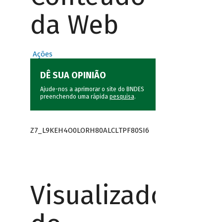
da Web
Ações
DÊ SUA OPINIÃO
Ajude-nos a aprimorar o site do BNDES
preenchendo uma rápida
pesquisa
.
Z7_L9KEH4O0LORH80ALCLTPF80SI6
Visualizador