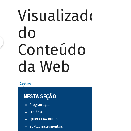
Visualizador
do
Conteúdo
da Web
Ações
NESTA SEÇÃO
Programação
História
Quintas no BNDES
Sextas instrumentais