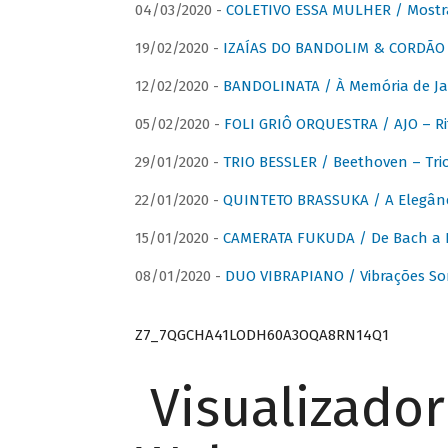
04/03/2020 -
COLETIVO ESSA MULHER / Mostr
19/02/2020 -
IZAÍAS DO BANDOLIM & CORDÃO A
12/02/2020 -
BANDOLINATA / À Memória de J
05/02/2020 -
FOLI GRIÔ ORQUESTRA / AJO – R
29/01/2020 -
TRIO BESSLER / Beethoven – Tri
22/01/2020 -
QUINTETO BRASSUKA / A Elegânc
15/01/2020 -
CAMERATA FUKUDA / De Bach a Br
08/01/2020 -
DUO VIBRAPIANO / Vibrações So
Z7_7QGCHA41LODH60A3OQA8RN14Q1
Visualizado