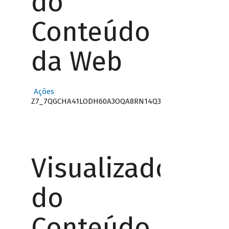
do
Conteúdo
da Web
Ações
Z7_7QGCHA41LODH60A3OQA8RN14Q3
Visualizador
do
Conteúdo