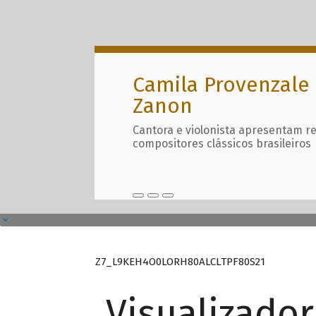
Camila Provenzale 
Zanon
Cantora e violonista apresentam r
compositores clássicos brasileiros
Z7_L9KEH4O0LORH80ALCLTPF80S21
Visualizado