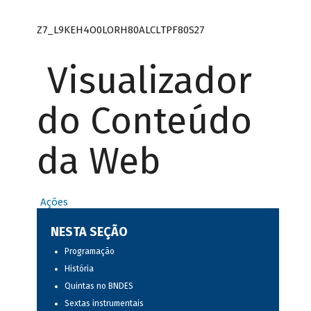
Z7_L9KEH4O0LORH80ALCLTPF80S27
Visualizador
do Conteúdo
da Web
Ações
NESTA SEÇÃO
Programação
História
Quintas no BNDES
Sextas instrumentais