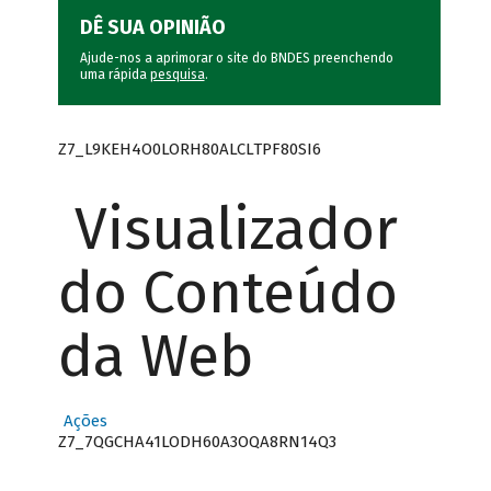
DÊ SUA OPINIÃO
Ajude-nos a aprimorar o site do BNDES preenchendo
uma rápida
pesquisa
.
Z7_L9KEH4O0LORH80ALCLTPF80SI6
Visualizador
do Conteúdo
da Web
Ações
Z7_7QGCHA41LODH60A3OQA8RN14Q3