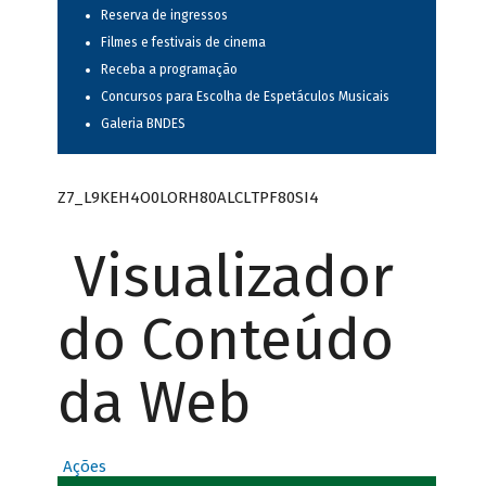
Reserva de ingressos
Filmes e festivais de cinema
Receba a programação
Concursos para Escolha de Espetáculos Musicais
Galeria BNDES
Z7_L9KEH4O0LORH80ALCLTPF80SI4
Visualizador
do Conteúdo
da Web
Ações