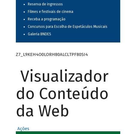
Reserva de ingressos
Filmes e festivais de cinema
Receba a programação
Concursos para Escolha de Espetáculos Musicais
Galeria BNDES
Z7_L9KEH4O0LORH80ALCLTPF80SI4
Visualizador
do Conteúdo
da Web
Ações