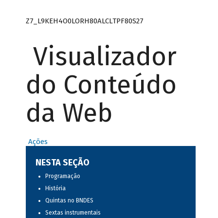
Z7_L9KEH4O0LORH80ALCLTPF80S27
Visualizador
do Conteúdo
da Web
Ações
NESTA SEÇÃO
Programação
História
Quintas no BNDES
Sextas instrumentais