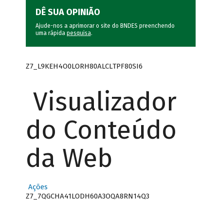
DÊ SUA OPINIÃO
Ajude-nos a aprimorar o site do BNDES preenchendo
uma rápida
pesquisa
.
Z7_L9KEH4O0LORH80ALCLTPF80SI6
Visualizador
do Conteúdo
da Web
Ações
Z7_7QGCHA41LODH60A3OQA8RN14Q3