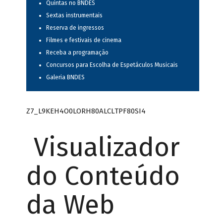
Quintas no BNDES
Sextas instrumentais
Reserva de ingressos
Filmes e festivais de cinema
Receba a programação
Concursos para Escolha de Espetáculos Musicais
Galeria BNDES
Z7_L9KEH4O0LORH80ALCLTPF80SI4
Visualizador
do Conteúdo
da Web