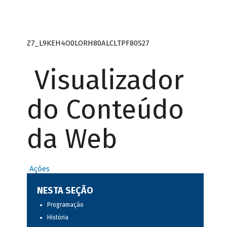
Z7_L9KEH4O0LORH80ALCLTPF80S27
Visualizador
do Conteúdo
da Web
Ações
NESTA SEÇÃO
Programação
História