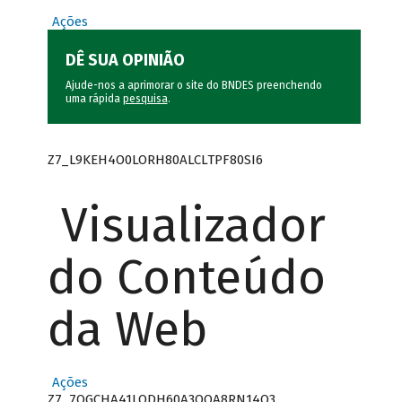
Ações
DÊ SUA OPINIÃO
Ajude-nos a aprimorar o site do BNDES preenchendo
uma rápida
pesquisa
.
Z7_L9KEH4O0LORH80ALCLTPF80SI6
Visualizador
do Conteúdo
da Web
Ações
Z7_7QGCHA41LODH60A3OQA8RN14Q3