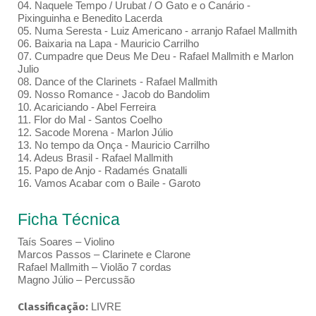
04. Naquele Tempo / Urubat / O Gato e o Canário -
Pixinguinha e Benedito Lacerda
05. Numa Seresta - Luiz Americano - arranjo Rafael Mallmith
06. Baixaria na Lapa - Mauricio Carrilho
07. Cumpadre que Deus Me Deu - Rafael Mallmith e Marlon
Julio
08. Dance of the Clarinets - Rafael Mallmith
09. Nosso Romance - Jacob do Bandolim
10. Acariciando - Abel Ferreira
11. Flor do Mal - Santos Coelho
12. Sacode Morena - Marlon Júlio
13. No tempo da Onça - Mauricio Carrilho
14. Adeus Brasil - Rafael Mallmith
15. Papo de Anjo - Radamés Gnatalli
16. Vamos Acabar com o Baile - Garoto
Ficha Técnica
Taís Soares – Violino
Marcos Passos – Clarinete e Clarone
Rafael Mallmith – Violão 7 cordas
Magno Júlio – Percussão
Classificação:
LIVRE