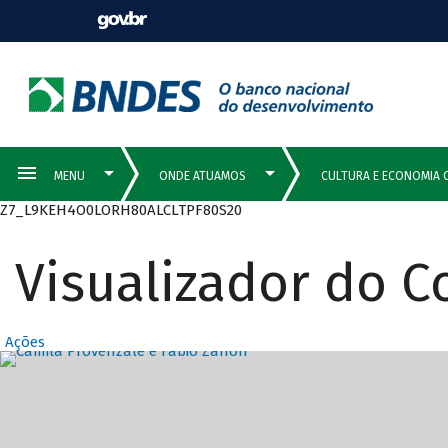
Z7_L9KEH4O0LORH80ALCLTPF80S20
Visualizador do 
Ações
Destaques Prin