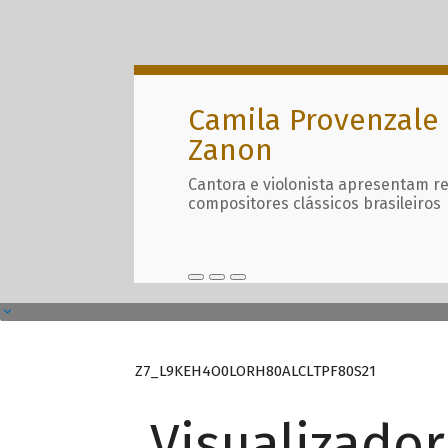
Camila Provenzale 
Zanon
Cantora e violonista apresentam r
compositores clássicos brasileiros
Z7_L9KEH4O0LORH80ALCLTPF80S21
Visualizado