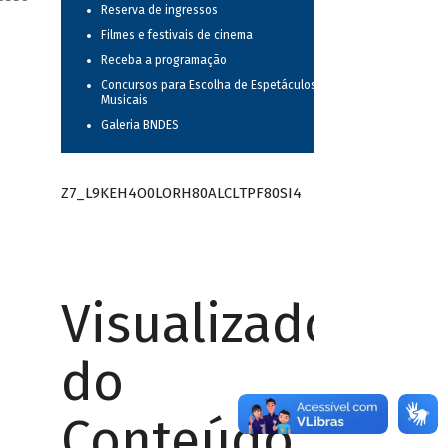
Reserva de ingressos
Filmes e festivais de cinema
Receba a programação
Concursos para Escolha de Espetáculos
Musicais
Galeria BNDES
Z7_L9KEH4O0LORH80ALCLTPF80SI4
Visualizador
do
Conteúdo