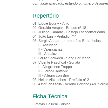
com lugar marcado, estando o número de ingress
Repertório
01. Elodie Bouny - Anjo
02. Geraldo Vespar - Estudo nº 18
03. Juliano Camara - Festejo Latinoamericano
04. João Luiz - Prelúdio nº 4
05. Sergio Assad - Impressões Espanholas
I - Asturiana
II - Valencianas
III - Andaluz
06. Laura Snowden - Song For Maria
07. Vicente Paschoal - Sonata
I - Allegro non Troppo
II - Largo/Cantabile
III - Allegro con Brio
08. Heitor Villa-Lobos - Prelúdio nº 2
09. Astor Piazzolla - Verano Porteño (Arr. Sergi
Ficha Técnica
Octávio Deluchi - Violão