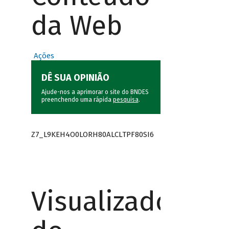
da Web
Ações
DÊ SUA OPINIÃO
Ajude-nos a aprimorar o site do BNDES
preenchendo uma rápida
pesquisa
.
Z7_L9KEH4O0LORH80ALCLTPF80SI6
Visualizador