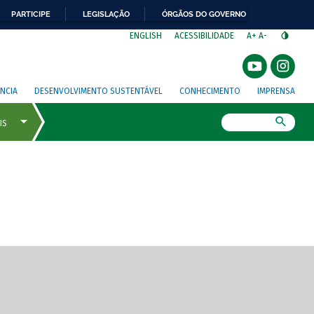
PARTICIPE
LEGISLAÇÃO
ÓRGÃOS DO GOVERNO
⁣
ENGLISH
ACESSIBILIDADE
A+
A-
NCIA
DESENVOLVIMENTO SUSTENTÁVEL
CONHECIMENTO
IMPRENSA
Busca
gem de tela