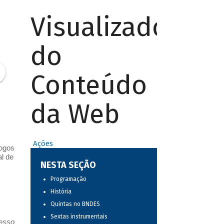
Visualizador
do
Conteúdo
da Web
Ações
logos
l de
NESTA SEÇÃO
Programação
História
Quintas no BNDES
Sextas instrumentais
resso