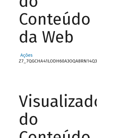
do
Conteúdo
da Web
Ações
Z7_7QGCHA41LODH60A3OQA8RN14Q3
Visualizador
do
Conteúdo