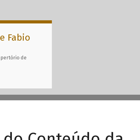
e Fabio
epertório de
r do Conteúdo da