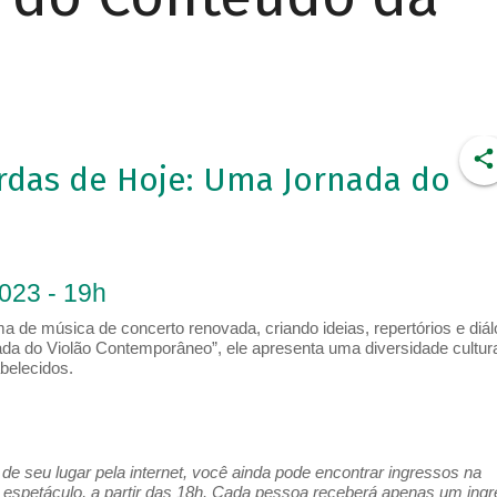
rdas de Hoje: Uma Jornada do
a
2023 - 19h
a de música de concerto renovada, criando ideias, repertórios e diá
da do Violão Contemporâneo”, ele apresenta uma diversidade cultura
belecidos.
e seu lugar pela internet, você ainda pode encontrar ingressos na
espetáculo, a partir das 18h. Cada pessoa receberá apenas um ing