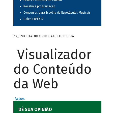
Filmes e festivais de cinema
Receba a programação
Concursos para Escolha de Espetáculos Musicais
Galeria BNDES
Z7_L9KEH4O0LORH80ALCLTPF80SI4
Visualizador
do Conteúdo
da Web
Ações
DÊ SUA OPINIÃO