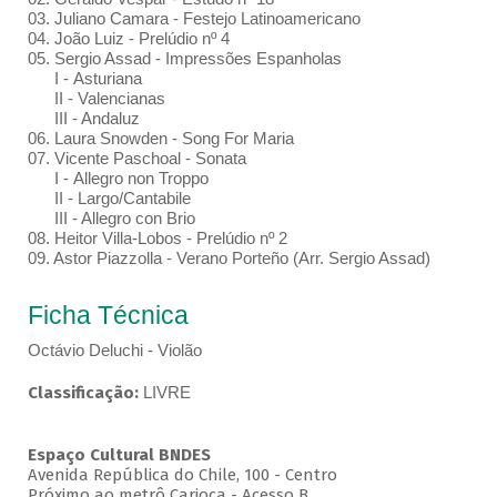
03. Juliano Camara - Festejo Latinoamericano
04. João Luiz - Prelúdio nº 4
05. Sergio Assad - Impressões Espanholas
I - Asturiana
II - Valencianas
III - Andaluz
06. Laura Snowden - Song For Maria
07. Vicente Paschoal - Sonata
I - Allegro non Troppo
II - Largo/Cantabile
III - Allegro con Brio
08. Heitor Villa-Lobos - Prelúdio nº 2
09. Astor Piazzolla - Verano Porteño (Arr. Sergio Assad)
Ficha Técnica
Octávio Deluchi - Violão
Classificação:
LIVRE
Espaço Cultural BNDES
Avenida República do Chile, 100 - Centro
Próximo ao metrô Carioca - Acesso B