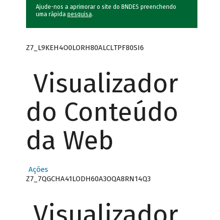
Ajude-nos a aprimorar o site do BNDES preenchendo
uma rápida
pesquisa
.
Z7_L9KEH4O0LORH80ALCLTPF80SI6
Visualizador
do Conteúdo
da Web
Ações
Z7_7QGCHA41LODH60A3OQA8RN14Q3
Visualizador