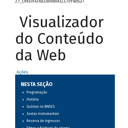
Z7_L9KEH4O0LORH80ALCLTPF80S27
Visualizador
do Conteúdo
da Web
Ações
NESTA SEÇÃO
Programação
História
Quintas no BNDES
Sextas instrumentais
Reserva de ingressos