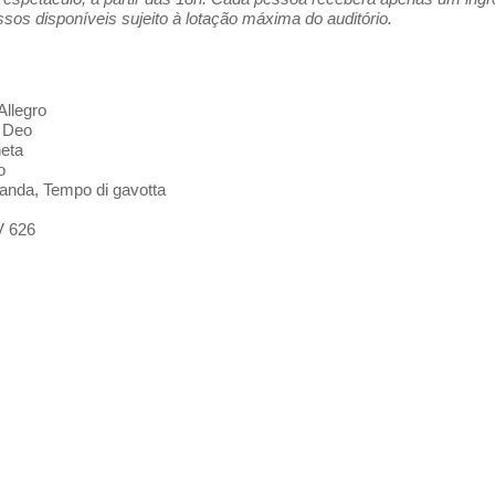
os disponíveis sujeito à lotação máxima do auditório.
Allegro
s Deo
heta
o
banda, Tempo di gavotta
RV 626
o