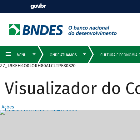
Z7_L9KEH4O0LORH80ALCLTPF80S20
Visualizador do 
Ações
Destaques Prin