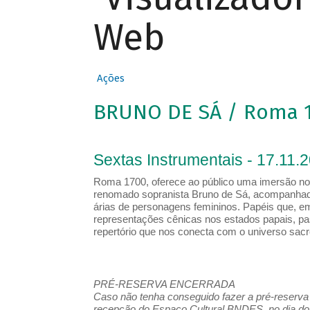
Web
Ações
BRUNO DE SÁ / Roma 
Sextas Instrumentais - 17.11.
Roma 1700, oferece ao público uma imersão no r
renomado sopranista Bruno de Sá, acompanhado d
árias de personagens femininos. Papéis que, em
representações cênicas nos estados papais, pa
repertório que nos conecta com o universo sa
PRÉ-RESERVA ENCERRADA
Caso não tenha conseguido fazer a pré-reserva d
recepção do Espaço Cultural BNDES, no dia do 