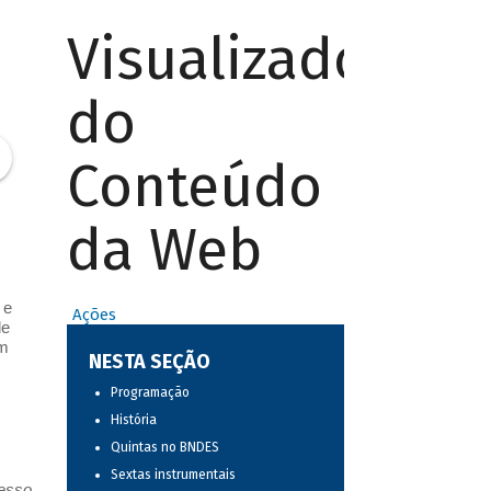
Visualizador
do
Conteúdo
da Web
 e
Ações
de
um
NESTA SEÇÃO
Programação
História
Quintas no BNDES
Sextas instrumentais
resso