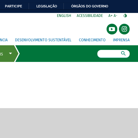
PARTICIPE
LEGISLAÇÃO
ÓRGÃOS DO GOVERNO
⁣
ENGLISH
ACESSIBILIDADE
A+
A-
NCIA
DESENVOLVIMENTO SUSTENTÁVEL
CONHECIMENTO
IMPRENSA
Busca
gem de tela