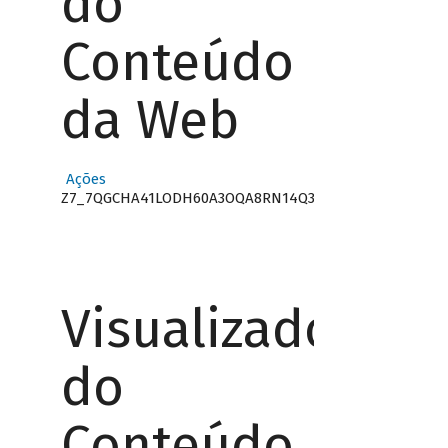
do
Conteúdo
da Web
Ações
Z7_7QGCHA41LODH60A3OQA8RN14Q3
Visualizador
do
Conteúdo