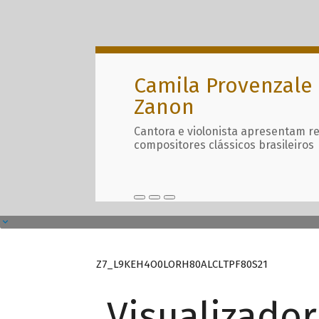
Camila Provenzale 
Zanon
Cantora e violonista apresentam r
compositores clássicos brasileiros
Z7_L9KEH4O0LORH80ALCLTPF80S21
Visualizado