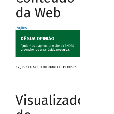
da Web
Ações
DÊ SUA OPINIÃO
Ajude-nos a aprimorar o site do BNDES
preenchendo uma rápida
pesquisa
.
Z7_L9KEH4O0LORH80ALCLTPF80SI6
Visualizador