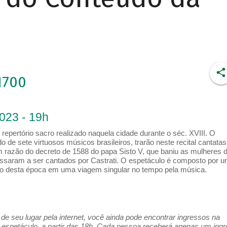
1700
2023 - 19h
epertório sacro realizado naquela cidade durante o séc. XVIII. O
e sete virtuosos músicos brasileiros, trarão neste recital cantatas
 razão do decreto de 1588 do papa Sisto V, que baniu as mulheres 
ssaram a ser cantados por Castrati. O espetáculo é composto por 
cro desta época em uma viagem singular no tempo pela música.
e seu lugar pela internet, você ainda pode encontrar ingressos na
espetáculo, a partir das 18h. Cada pessoa receberá apenas um ing