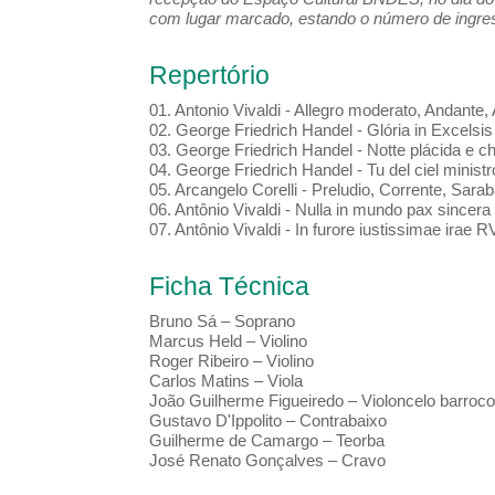
com lugar marcado, estando o número de ingress
Repertório
01. Antonio Vivaldi - Allegro moderato, Andante, 
02. George Friedrich Handel - Glória in Excelsi
03. George Friedrich Handel - Notte plácida e c
04. George Friedrich Handel - Tu del ciel ministr
05. Arcangelo Corelli - Preludio, Corrente, Sara
06. Antônio Vivaldi - Nulla in mundo pax sincera
07. Antônio Vivaldi - In furore iustissimae irae 
Ficha Técnica
Bruno Sá – Soprano
Marcus Held – Violino
Roger Ribeiro – Violino
Carlos Matins – Viola
João Guilherme Figueiredo – Violoncelo barroc
Gustavo D'Ippolito – Contrabaixo
Guilherme de Camargo – Teorba
José Renato Gonçalves – Cravo