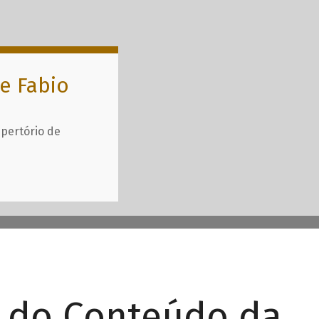
e Fabio
epertório de
r do Conteúdo da