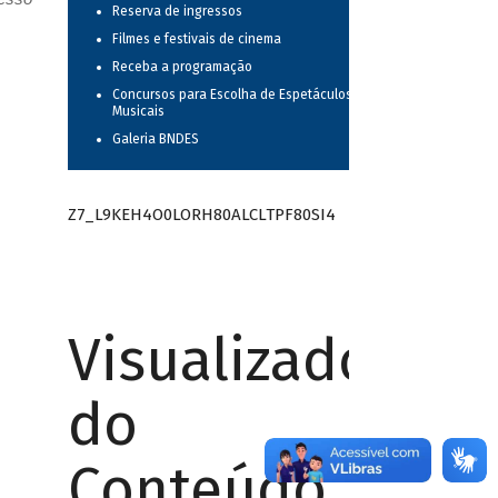
Reserva de ingressos
Filmes e festivais de cinema
Receba a programação
Concursos para Escolha de Espetáculos
Musicais
Galeria BNDES
Z7_L9KEH4O0LORH80ALCLTPF80SI4
Visualizador
do
Conteúdo