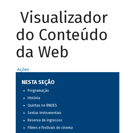
Visualizador
do Conteúdo
da Web
Ações
NESTA SEÇÃO
Programação
História
Quintas no BNDES
Sextas instrumentais
Reserva de ingressos
Filmes e festivais de cinema