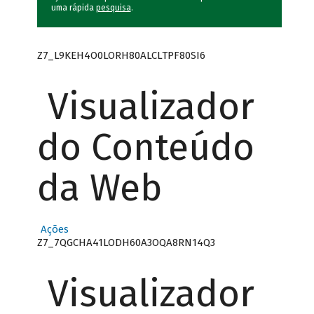
uma rápida
pesquisa
.
Z7_L9KEH4O0LORH80ALCLTPF80SI6
Visualizador
do Conteúdo
da Web
Ações
Z7_7QGCHA41LODH60A3OQA8RN14Q3
Visualizador