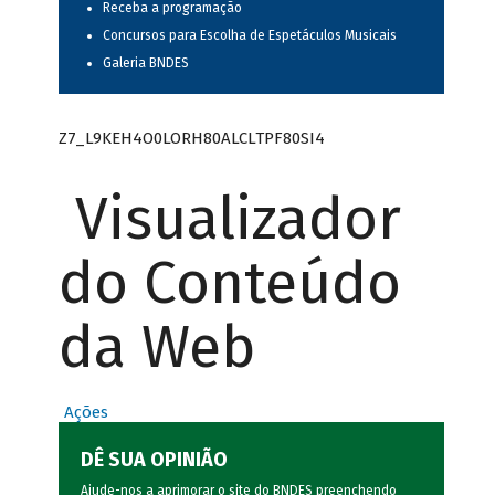
Receba a programação
Concursos para Escolha de Espetáculos Musicais
Galeria BNDES
Z7_L9KEH4O0LORH80ALCLTPF80SI4
Visualizador
do Conteúdo
da Web
Ações
DÊ SUA OPINIÃO
Ajude-nos a aprimorar o site do BNDES preenchendo