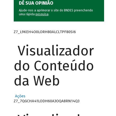
DÊ SUA OPINIÃO
Ajude-nos a aprimorar o site do BNDES preenchendo
uma rápida
pesquisa
.
Z7_L9KEH4O0LORH80ALCLTPF80SI6
Visualizador
do Conteúdo
da Web
Ações
Z7_7QGCHA41LODH60A3OQA8RN14Q3