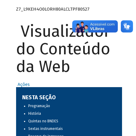
Z7_L9KEH4O0LORH80ALCLTPF80S27
Visualizador
do Conteúdo
da Web
Ações
NESTA SEÇÃO
Programação
História
Quintas no BNDES
Sextas instrumentais