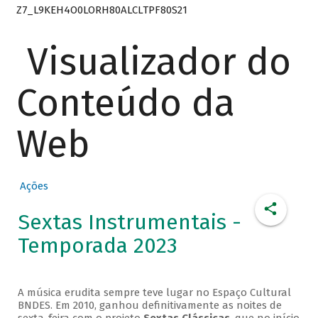
Z7_L9KEH4O0LORH80ALCLTPF80S21
Visualizador do
Conteúdo da
Web
Ações
Sextas Instrumentais -
Temporada 2023
A música erudita sempre teve lugar no Espaço Cultural
BNDES. Em 2010, ganhou definitivamente as noites de