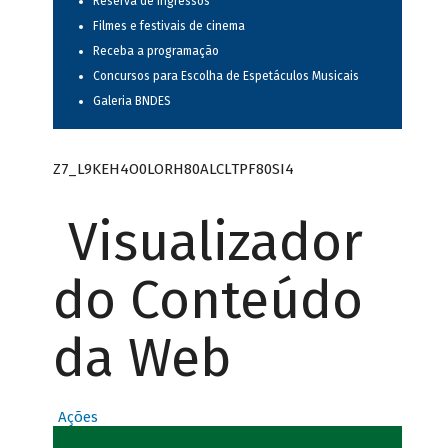
Reserva de ingressos
Filmes e festivais de cinema
Receba a programação
Concursos para Escolha de Espetáculos Musicais
Galeria BNDES
Z7_L9KEH4O0LORH80ALCLTPF80SI4
Visualizador
do Conteúdo
da Web
Ações