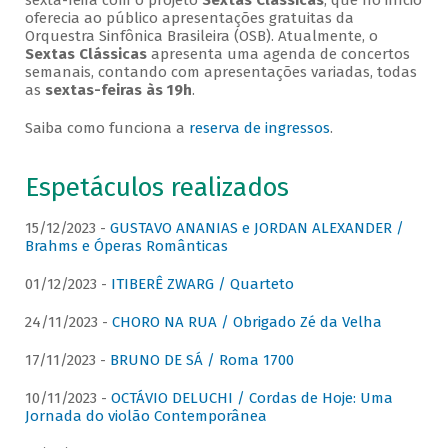
sexta-feira com o projeto
Sextas Clássicas
, que no início
oferecia ao público apresentações gratuitas da
Orquestra Sinfônica Brasileira (OSB). Atualmente, o
Sextas Clássicas
apresenta uma agenda de concertos
semanais, contando com apresentações variadas, todas
as
sextas-feiras às 19h
.
Saiba como funciona a
reserva de ingressos
.
Espetáculos realizados
15/12/2023 -
GUSTAVO ANANIAS e JORDAN ALEXANDER /
Brahms e Óperas Românticas
01/12/2023 -
ITIBERÊ ZWARG / Quarteto
24/11/2023 -
CHORO NA RUA / Obrigado Zé da Velha
17/11/2023 -
BRUNO DE SÁ / Roma 1700
10/11/2023 -
OCTÁVIO DELUCHI / Cordas de Hoje: Uma
Jornada do violão Contemporânea