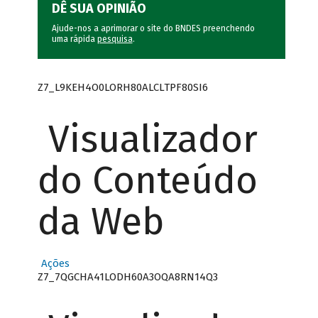
DÊ SUA OPINIÃO
Ajude-nos a aprimorar o site do BNDES preenchendo
uma rápida
pesquisa
.
Z7_L9KEH4O0LORH80ALCLTPF80SI6
Visualizador
do Conteúdo
da Web
Ações
Z7_7QGCHA41LODH60A3OQA8RN14Q3