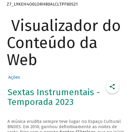
Z7_L9KEH4O0LORH80ALCLTPF80S21
Visualizador do
Conteúdo da
Web
Ações
Sextas Instrumentais -
Temporada 2023
A música erudita sempre teve lugar no Espaço Cultural
BNDES. Em 2010, ganhou definitivamente as noites de