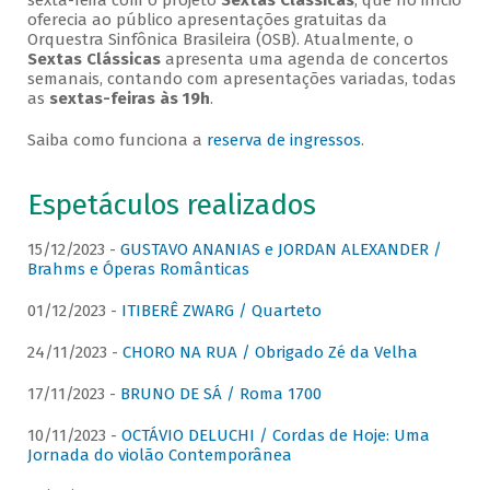
sexta-feira com o projeto
Sextas Clássicas
, que no início
oferecia ao público apresentações gratuitas da
Orquestra Sinfônica Brasileira (OSB). Atualmente, o
Sextas Clássicas
apresenta uma agenda de concertos
semanais, contando com apresentações variadas, todas
as
sextas-feiras às 19h
.
Saiba como funciona a
reserva de ingressos
.
Espetáculos realizados
15/12/2023 -
GUSTAVO ANANIAS e JORDAN ALEXANDER /
Brahms e Óperas Românticas
01/12/2023 -
ITIBERÊ ZWARG / Quarteto
24/11/2023 -
CHORO NA RUA / Obrigado Zé da Velha
17/11/2023 -
BRUNO DE SÁ / Roma 1700
10/11/2023 -
OCTÁVIO DELUCHI / Cordas de Hoje: Uma
Jornada do violão Contemporânea