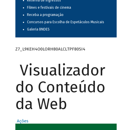
Reserva de ingressos
Filmes e festivais de cinema
Receba a programação
Concursos para Escolha de Espetáculos Musicais
Galeria BNDES
Z7_L9KEH4O0LORH80ALCLTPF80SI4
Visualizador
do Conteúdo
da Web
Ações