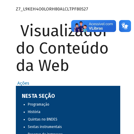
Z7_L9KEH4O0LORH80ALCLTPF80S27
Visualizador
do Conteúdo
da Web
Ações
NESTA SEÇÃO
Programação
História
Quintas no BNDES
Sextas instrumentais