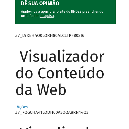
DÊ SUA OPINIÃO
Ajude-nos a aprimorar o site do BNDES preenchendo
uma rápida
pesquisa
.
Z7_L9KEH4O0LORH80ALCLTPF80SI6
Visualizador
do Conteúdo
da Web
Ações
Z7_7QGCHA41LODH60A3OQA8RN14Q3