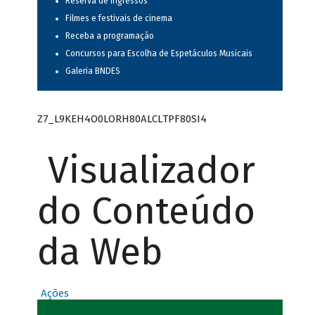
Reserva de ingressos
Filmes e festivais de cinema
Receba a programação
Concursos para Escolha de Espetáculos Musicais
Galeria BNDES
Z7_L9KEH4O0LORH80ALCLTPF80SI4
Visualizador
do Conteúdo
da Web
Ações