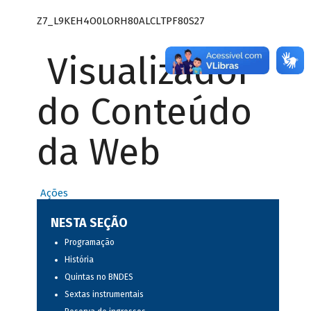
Z7_L9KEH4O0LORH80ALCLTPF80S27
Visualizador
do Conteúdo
da Web
Ações
NESTA SEÇÃO
Programação
História
Quintas no BNDES
Sextas instrumentais