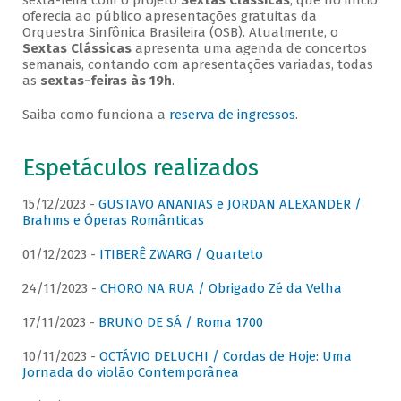
sexta-feira com o projeto
Sextas Clássicas
, que no início
oferecia ao público apresentações gratuitas da
Orquestra Sinfônica Brasileira (OSB). Atualmente, o
Sextas Clássicas
apresenta uma agenda de concertos
semanais, contando com apresentações variadas, todas
as
sextas-feiras às 19h
.
Saiba como funciona a
reserva de ingressos
.
Espetáculos realizados
15/12/2023 -
GUSTAVO ANANIAS e JORDAN ALEXANDER /
Brahms e Óperas Românticas
01/12/2023 -
ITIBERÊ ZWARG / Quarteto
24/11/2023 -
CHORO NA RUA / Obrigado Zé da Velha
17/11/2023 -
BRUNO DE SÁ / Roma 1700
10/11/2023 -
OCTÁVIO DELUCHI / Cordas de Hoje: Uma
Jornada do violão Contemporânea