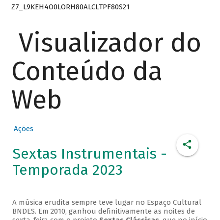
Z7_L9KEH4O0LORH80ALCLTPF80S21
Visualizador do
Conteúdo da
Web
Ações
Sextas Instrumentais -
Temporada 2023
A música erudita sempre teve lugar no Espaço Cultural
BNDES. Em 2010, ganhou definitivamente as noites de