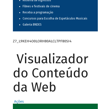
Reserva de ingressos
Filmes e festivais de cinema
Receba a programação
Concursos para Escolha de Espetáculos Musicais
Galeria BNDES
Z7_L9KEH4O0LORH80ALCLTPF80SI4
Visualizador
do Conteúdo
da Web
Ações