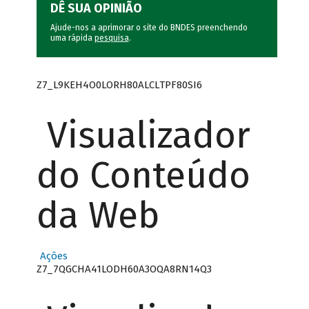
DÊ SUA OPINIÃO
Ajude-nos a aprimorar o site do BNDES preenchendo
uma rápida
pesquisa
.
Z7_L9KEH4O0LORH80ALCLTPF80SI6
Visualizador
do Conteúdo
da Web
Ações
Z7_7QGCHA41LODH60A3OQA8RN14Q3