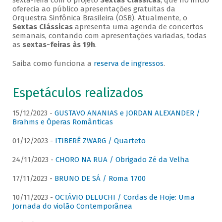
sexta-feira com o projeto
Sextas Clássicas
, que no início
oferecia ao público apresentações gratuitas da
Orquestra Sinfônica Brasileira (OSB). Atualmente, o
Sextas Clássicas
apresenta uma agenda de concertos
semanais, contando com apresentações variadas, todas
as
sextas-feiras às 19h
.
Saiba como funciona a
reserva de ingressos
.
Espetáculos realizados
15/12/2023 -
GUSTAVO ANANIAS e JORDAN ALEXANDER /
Brahms e Óperas Românticas
01/12/2023 -
ITIBERÊ ZWARG / Quarteto
24/11/2023 -
CHORO NA RUA / Obrigado Zé da Velha
17/11/2023 -
BRUNO DE SÁ / Roma 1700
10/11/2023 -
OCTÁVIO DELUCHI / Cordas de Hoje: Uma
Jornada do violão Contemporânea