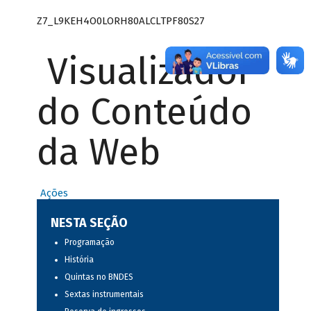
Z7_L9KEH4O0LORH80ALCLTPF80S27
Visualizador
do Conteúdo
da Web
Ações
NESTA SEÇÃO
Programação
História
Quintas no BNDES
Sextas instrumentais