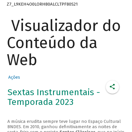
Z7_L9KEH4O0LORH80ALCLTPF80S21
Visualizador do
Conteúdo da
Web
Ações
Sextas Instrumentais -
Temporada 2023
A música erudita sempre teve lugar no Espaço Cultural
BNDES. Em 2010, ganhou definitivamente as noites de