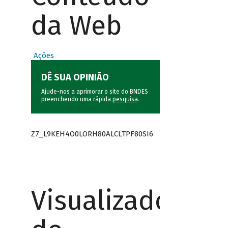
da Web
Ações
DÊ SUA OPINIÃO
Ajude-nos a aprimorar o site do BNDES
preenchendo uma rápida
pesquisa
.
Z7_L9KEH4O0LORH80ALCLTPF80SI6
Visualizador