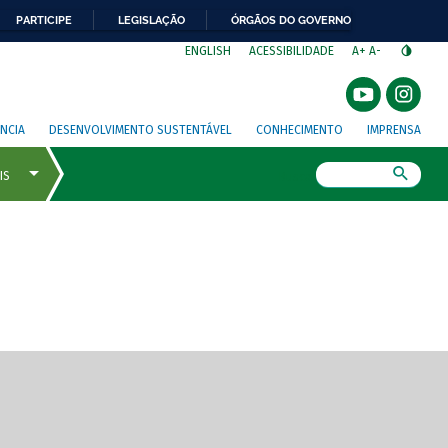
PARTICIPE
LEGISLAÇÃO
ÓRGÃOS DO GOVERNO
⁣
ENGLISH
ACESSIBILIDADE
A+
A-
NCIA
DESENVOLVIMENTO SUSTENTÁVEL
CONHECIMENTO
IMPRENSA
Busca
gem de tela