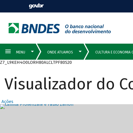
Z7_L9KEH4O0LORH80ALCLTPF80S20
Visualizador do 
Ações
Destaques Prin