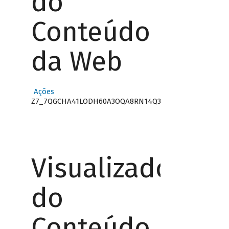
do
Conteúdo
da Web
Ações
Z7_7QGCHA41LODH60A3OQA8RN14Q3
Visualizador
do
Conteúdo