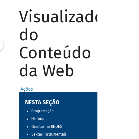
Visualizador
do
Conteúdo
da Web
Ações
NESTA SEÇÃO
Programação
História
Quintas no BNDES
Sextas instrumentais