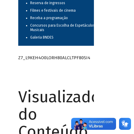
Reserva de ingressos
Filmes e festivais de cinema
Receba a programação
Concursos para Escolha de Espetáculos
Musicais
Galeria BNDES
Z7_L9KEH4O0LORH80ALCLTPF80SI4
Visualizador
do
Conteúdo