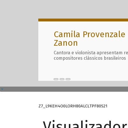
Camila Provenzale 
Zanon
Cantora e violonista apresentam r
compositores clássicos brasileiros
Z7_L9KEH4O0LORH80ALCLTPF80S21
Visualizado