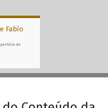
e Fabio
epertório de
r do Conteúdo da