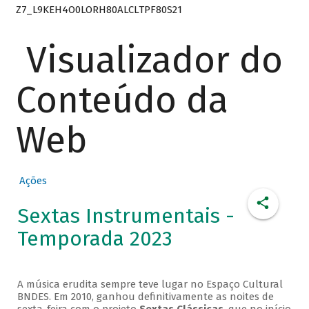
Z7_L9KEH4O0LORH80ALCLTPF80S21
Visualizador do
Conteúdo da
Web
Ações
Sextas Instrumentais -
Temporada 2023
A música erudita sempre teve lugar no Espaço Cultural
BNDES. Em 2010, ganhou definitivamente as noites de