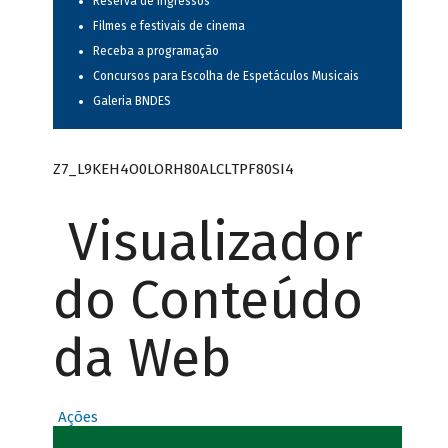
Reserva de ingressos
Filmes e festivais de cinema
Receba a programação
Concursos para Escolha de Espetáculos Musicais
Galeria BNDES
Z7_L9KEH4O0LORH80ALCLTPF80SI4
Visualizador
do Conteúdo
da Web
Ações