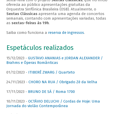
sexta-feira com o projeto
Sextas Clássicas
, que no início
oferecia ao público apresentações gratuitas da
Orquestra Sinfônica Brasileira (OSB). Atualmente, o
Sextas Clássicas
apresenta uma agenda de concertos
semanais, contando com apresentações variadas, todas
as
sextas-feiras às 19h
.
Saiba como funciona a
reserva de ingressos
.
Espetáculos realizados
15/12/2023 -
GUSTAVO ANANIAS e JORDAN ALEXANDER /
Brahms e Óperas Românticas
01/12/2023 -
ITIBERÊ ZWARG / Quarteto
24/11/2023 -
CHORO NA RUA / Obrigado Zé da Velha
17/11/2023 -
BRUNO DE SÁ / Roma 1700
10/11/2023 -
OCTÁVIO DELUCHI / Cordas de Hoje: Uma
Jornada do violão Contemporânea