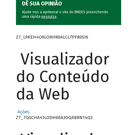
DÊ SUA OPINIÃO
Ajude-nos a aprimorar o site do BNDES preenchendo
uma rápida
pesquisa
.
Z7_L9KEH4O0LORH80ALCLTPF80SI6
Visualizador
do Conteúdo
da Web
Ações
Z7_7QGCHA41LODH60A3OQA8RN14Q3