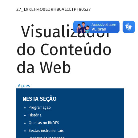
Z7_L9KEH4O0LORH80ALCLTPF80S27
Visualizador
do Conteúdo
da Web
Ações
NESTA SEÇÃO
Programação
História
Quintas no BNDES
Sextas instrumentais