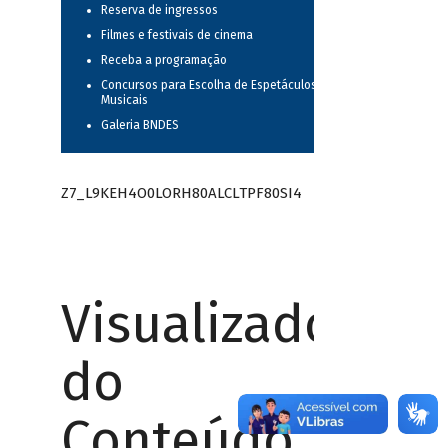
Reserva de ingressos
Filmes e festivais de cinema
Receba a programação
Concursos para Escolha de Espetáculos
Musicais
Galeria BNDES
Z7_L9KEH4O0LORH80ALCLTPF80SI4
Visualizador
do
Conteúdo