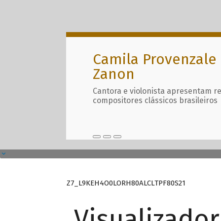
Camila Provenzale 
Zanon
Cantora e violonista apresentam r
compositores clássicos brasileiros
Z7_L9KEH4O0LORH80ALCLTPF80S21
Visualizado