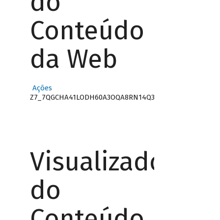
do
Conteúdo
da Web
Ações
Z7_7QGCHA41LODH60A3OQA8RN14Q3
Visualizador
do
Conteúdo