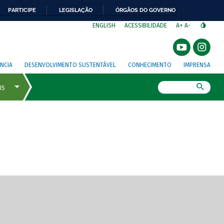
PARTICIPE
LEGISLAÇÃO
ÓRGÃOS DO GOVERNO
⁣
ENGLISH
ACESSIBILIDADE
A+
A-
NCIA
DESENVOLVIMENTO SUSTENTÁVEL
CONHECIMENTO
IMPRENSA
Busca
gem de tela