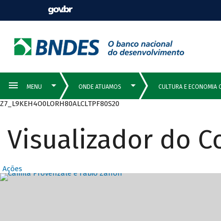
Z7_L9KEH4O0LORH80ALCLTPF80S20
Visualizador do 
Ações
Destaques Prin