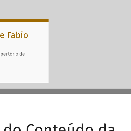
e Fabio
epertório de
r do Conteúdo da