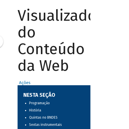
Visualizador
do
Conteúdo
da Web
Ações
NESTA SEÇÃO
Programação
História
Quintas no BNDES
Sextas instrumentais