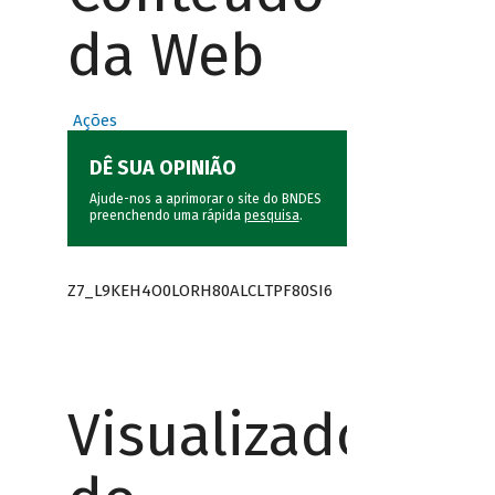
da Web
Ações
DÊ SUA OPINIÃO
Ajude-nos a aprimorar o site do BNDES
preenchendo uma rápida
pesquisa
.
Z7_L9KEH4O0LORH80ALCLTPF80SI6
Visualizador