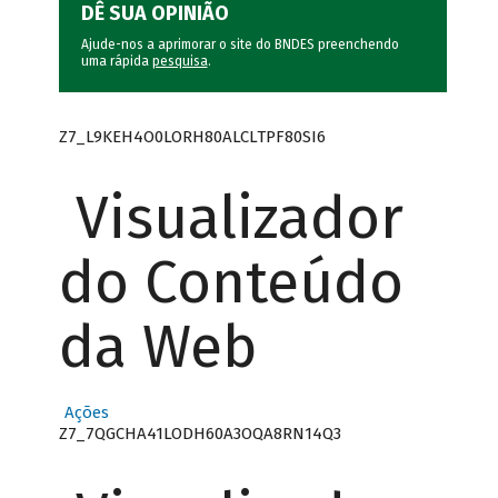
DÊ SUA OPINIÃO
Ajude-nos a aprimorar o site do BNDES preenchendo
uma rápida
pesquisa
.
Z7_L9KEH4O0LORH80ALCLTPF80SI6
Visualizador
do Conteúdo
da Web
Ações
Z7_7QGCHA41LODH60A3OQA8RN14Q3