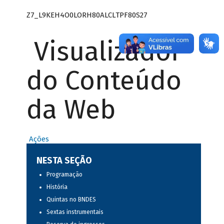
Z7_L9KEH4O0LORH80ALCLTPF80S27
Visualizador
do Conteúdo
da Web
Ações
NESTA SEÇÃO
Programação
História
Quintas no BNDES
Sextas instrumentais