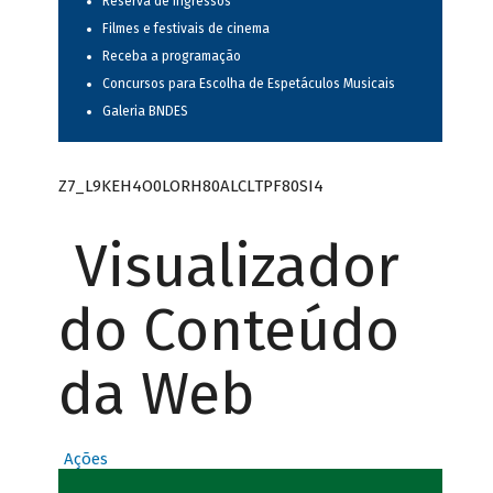
Reserva de ingressos
Filmes e festivais de cinema
Receba a programação
Concursos para Escolha de Espetáculos Musicais
Galeria BNDES
Z7_L9KEH4O0LORH80ALCLTPF80SI4
Visualizador
do Conteúdo
da Web
Ações