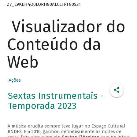
Z7_L9KEH4O0LORH80ALCLTPF80S21
Visualizador do
Conteúdo da
Web
Ações
Sextas Instrumentais -
Temporada 2023
A música erudita sempre teve lugar no Espaço Cultural
BNDES. Em 2010, ganhou definitivamente as noites de