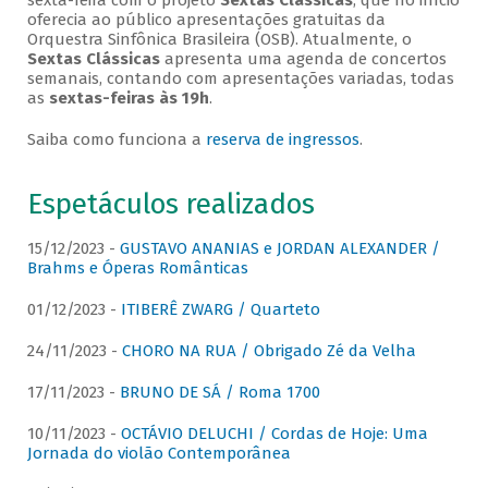
sexta-feira com o projeto
Sextas Clássicas
, que no início
oferecia ao público apresentações gratuitas da
Orquestra Sinfônica Brasileira (OSB). Atualmente, o
Sextas Clássicas
apresenta uma agenda de concertos
semanais, contando com apresentações variadas, todas
as
sextas-feiras às 19h
.
Saiba como funciona a
reserva de ingressos
.
Espetáculos realizados
15/12/2023 -
GUSTAVO ANANIAS e JORDAN ALEXANDER /
Brahms e Óperas Românticas
01/12/2023 -
ITIBERÊ ZWARG / Quarteto
24/11/2023 -
CHORO NA RUA / Obrigado Zé da Velha
17/11/2023 -
BRUNO DE SÁ / Roma 1700
10/11/2023 -
OCTÁVIO DELUCHI / Cordas de Hoje: Uma
Jornada do violão Contemporânea