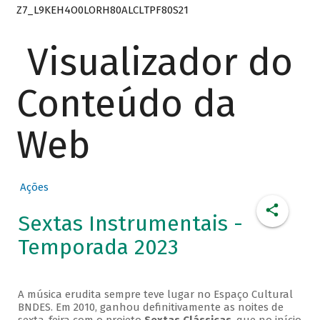
Z7_L9KEH4O0LORH80ALCLTPF80S21
Visualizador do
Conteúdo da
Web
Ações
Sextas Instrumentais -
Temporada 2023
A música erudita sempre teve lugar no Espaço Cultural
BNDES. Em 2010, ganhou definitivamente as noites de