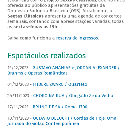
sexta-feira com o projeto
Sextas Clássicas
, que no início
oferecia ao público apresentações gratuitas da
Orquestra Sinfônica Brasileira (OSB). Atualmente, o
Sextas Clássicas
apresenta uma agenda de concertos
semanais, contando com apresentações variadas, todas
as
sextas-feiras às 19h
.
Saiba como funciona a
reserva de ingressos
.
Espetáculos realizados
15/12/2023 -
GUSTAVO ANANIAS e JORDAN ALEXANDER /
Brahms e Óperas Românticas
01/12/2023 -
ITIBERÊ ZWARG / Quarteto
24/11/2023 -
CHORO NA RUA / Obrigado Zé da Velha
17/11/2023 -
BRUNO DE SÁ / Roma 1700
10/11/2023 -
OCTÁVIO DELUCHI / Cordas de Hoje: Uma
Jornada do violão Contemporânea