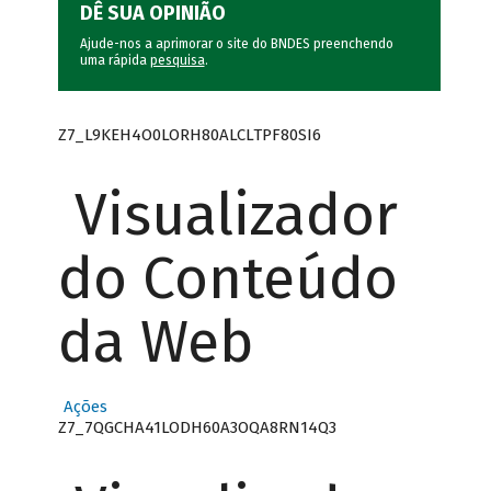
DÊ SUA OPINIÃO
Ajude-nos a aprimorar o site do BNDES preenchendo
uma rápida
pesquisa
.
Z7_L9KEH4O0LORH80ALCLTPF80SI6
Visualizador
do Conteúdo
da Web
Ações
Z7_7QGCHA41LODH60A3OQA8RN14Q3