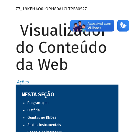
Z7_L9KEH4O0LORH80ALCLTPF80S27
Visualizador
do Conteúdo
da Web
Ações
NESTA SEÇÃO
Programação
História
Quintas no BNDES
Sextas instrumentais