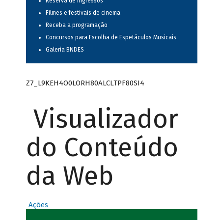
Reserva de ingressos
Filmes e festivais de cinema
Receba a programação
Concursos para Escolha de Espetáculos Musicais
Galeria BNDES
Z7_L9KEH4O0LORH80ALCLTPF80SI4
Visualizador
do Conteúdo
da Web
Ações