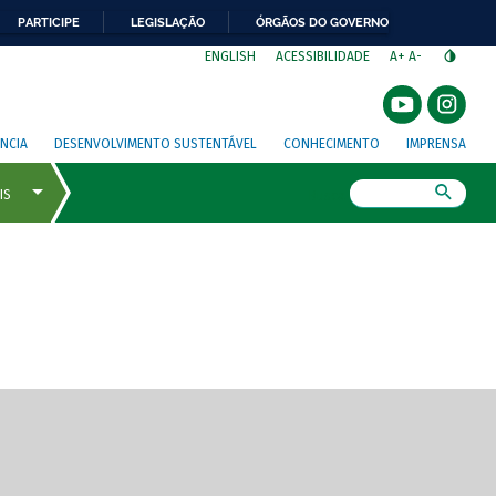
PARTICIPE
LEGISLAÇÃO
ÓRGÃOS DO GOVERNO
⁣
ENGLISH
ACESSIBILIDADE
A+
A-
NCIA
DESENVOLVIMENTO SUSTENTÁVEL
CONHECIMENTO
IMPRENSA
Busca
gem de tela