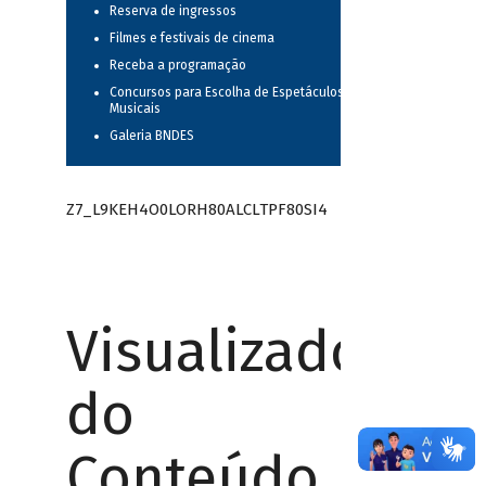
Reserva de ingressos
Filmes e festivais de cinema
Receba a programação
Concursos para Escolha de Espetáculos
Musicais
Galeria BNDES
Z7_L9KEH4O0LORH80ALCLTPF80SI4
Visualizador
do
Conteúdo