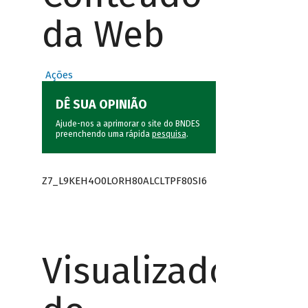
da Web
Ações
DÊ SUA OPINIÃO
Ajude-nos a aprimorar o site do BNDES
preenchendo uma rápida
pesquisa
.
Z7_L9KEH4O0LORH80ALCLTPF80SI6
Visualizador