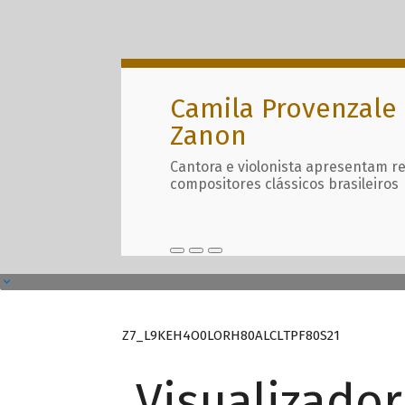
Camila Provenzale 
Zanon
Cantora e violonista apresentam r
compositores clássicos brasileiros
Z7_L9KEH4O0LORH80ALCLTPF80S21
Visualizado