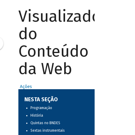
Visualizador
do
Conteúdo
da Web
Ações
NESTA SEÇÃO
Programação
História
Quintas no BNDES
Sextas instrumentais