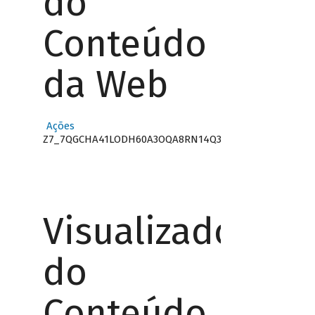
do
Conteúdo
da Web
Ações
Z7_7QGCHA41LODH60A3OQA8RN14Q3
Visualizador
do
Conteúdo