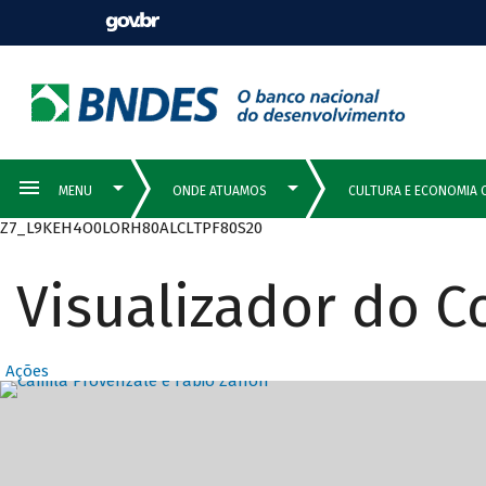
Z7_L9KEH4O0LORH80ALCLTPF80S20
Visualizador do 
Ações
Destaques Prin