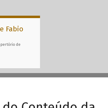
e Fabio
epertório de
r do Conteúdo da