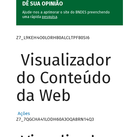
DÊ SUA OPINIÃO
Ajude-nos a aprimorar o site do BNDES preenchendo
uma rápida
pesquisa
.
Z7_L9KEH4O0LORH80ALCLTPF80SI6
Visualizador
do Conteúdo
da Web
Ações
Z7_7QGCHA41LODH60A3OQA8RN14Q3