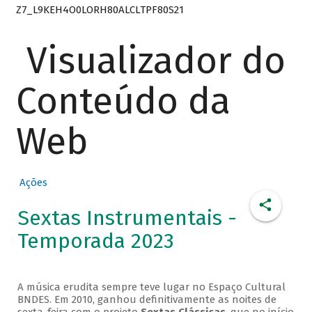
Z7_L9KEH4O0LORH80ALCLTPF80S21
Visualizador do
Conteúdo da
Web
Ações
Sextas Instrumentais -
Temporada 2023
A música erudita sempre teve lugar no Espaço Cultural
BNDES. Em 2010, ganhou definitivamente as noites de