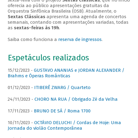
sexta-feira com o projeto
Sextas Clássicas
, que no início
oferecia ao público apresentações gratuitas da
Orquestra Sinfônica Brasileira (OSB). Atualmente, o
Sextas Clássicas
apresenta uma agenda de concertos
semanais, contando com apresentações variadas, todas
as
sextas-feiras às 19h
.
Saiba como funciona a
reserva de ingressos
.
Espetáculos realizados
15/12/2023 -
GUSTAVO ANANIAS e JORDAN ALEXANDER /
Brahms e Óperas Românticas
01/12/2023 -
ITIBERÊ ZWARG / Quarteto
24/11/2023 -
CHORO NA RUA / Obrigado Zé da Velha
17/11/2023 -
BRUNO DE SÁ / Roma 1700
10/11/2023 -
OCTÁVIO DELUCHI / Cordas de Hoje: Uma
Jornada do violão Contemporânea