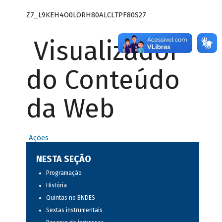
Z7_L9KEH4O0LORH80ALCLTPF80S27
Visualizador
do Conteúdo
da Web
Ações
NESTA SEÇÃO
Programação
História
Quintas no BNDES
Sextas instrumentais