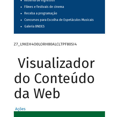
Reserva de ingressos
Filmes e festivais de cinema
Receba a programação
Concursos para Escolha de Espetáculos Musicais
Galeria BNDES
Z7_L9KEH4O0LORH80ALCLTPF80SI4
Visualizador
do Conteúdo
da Web
Ações