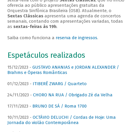
sexta-feira com o projeto
Sextas Clássicas
, que no início
oferecia ao público apresentações gratuitas da
Orquestra Sinfônica Brasileira (OSB). Atualmente, o
Sextas Clássicas
apresenta uma agenda de concertos
semanais, contando com apresentações variadas, todas
as
sextas-feiras às 19h
.
Saiba como funciona a
reserva de ingressos
.
Espetáculos realizados
15/12/2023 -
GUSTAVO ANANIAS e JORDAN ALEXANDER /
Brahms e Óperas Românticas
01/12/2023 -
ITIBERÊ ZWARG / Quarteto
24/11/2023 -
CHORO NA RUA / Obrigado Zé da Velha
17/11/2023 -
BRUNO DE SÁ / Roma 1700
10/11/2023 -
OCTÁVIO DELUCHI / Cordas de Hoje: Uma
Jornada do violão Contemporânea