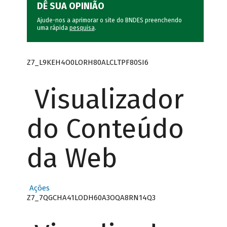
DÊ SUA OPINIÃO
Ajude-nos a aprimorar o site do BNDES preenchendo
uma rápida
pesquisa
.
Z7_L9KEH4O0LORH80ALCLTPF80SI6
Visualizador
do Conteúdo
da Web
Ações
Z7_7QGCHA41LODH60A3OQA8RN14Q3