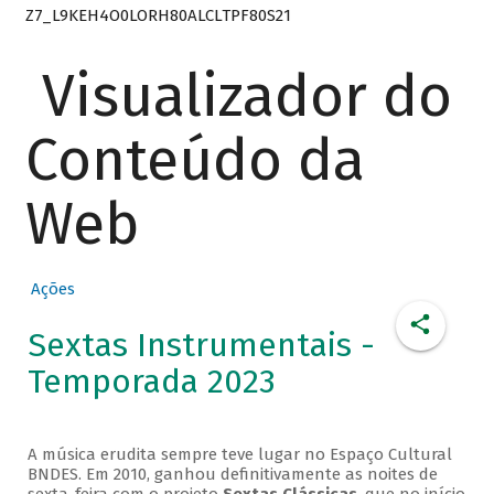
Z7_L9KEH4O0LORH80ALCLTPF80S21
Visualizador do
Conteúdo da
Web
Ações
Sextas Instrumentais -
Temporada 2023
A música erudita sempre teve lugar no Espaço Cultural
BNDES. Em 2010, ganhou definitivamente as noites de