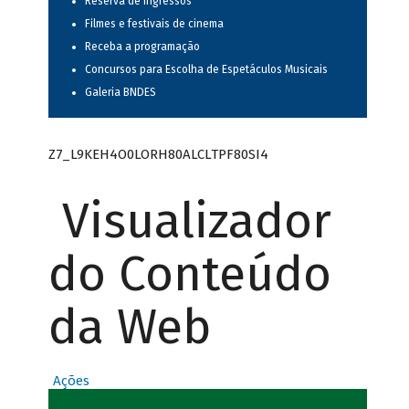
Reserva de ingressos
Filmes e festivais de cinema
Receba a programação
Concursos para Escolha de Espetáculos Musicais
Galeria BNDES
Z7_L9KEH4O0LORH80ALCLTPF80SI4
Visualizador
do Conteúdo
da Web
Ações