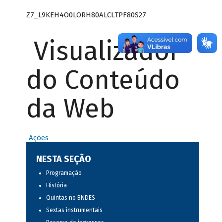
Z7_L9KEH4O0LORH80ALCLTPF80S27
Visualizador
do Conteúdo
da Web
Ações
NESTA SEÇÃO
Programação
História
Quintas no BNDES
Sextas instrumentais