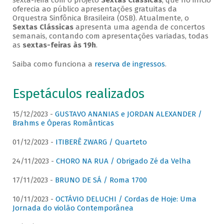
sexta-feira com o projeto
Sextas Clássicas
, que no início
oferecia ao público apresentações gratuitas da
Orquestra Sinfônica Brasileira (OSB). Atualmente, o
Sextas Clássicas
apresenta uma agenda de concertos
semanais, contando com apresentações variadas, todas
as
sextas-feiras às 19h
.
Saiba como funciona a
reserva de ingressos
.
Espetáculos realizados
15/12/2023 -
GUSTAVO ANANIAS e JORDAN ALEXANDER /
Brahms e Óperas Românticas
01/12/2023 -
ITIBERÊ ZWARG / Quarteto
24/11/2023 -
CHORO NA RUA / Obrigado Zé da Velha
17/11/2023 -
BRUNO DE SÁ / Roma 1700
10/11/2023 -
OCTÁVIO DELUCHI / Cordas de Hoje: Uma
Jornada do violão Contemporânea