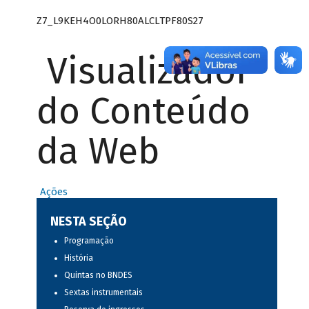
Z7_L9KEH4O0LORH80ALCLTPF80S27
Visualizador
do Conteúdo
da Web
Ações
NESTA SEÇÃO
Programação
História
Quintas no BNDES
Sextas instrumentais