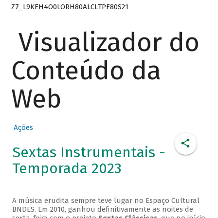
Z7_L9KEH4O0LORH80ALCLTPF80S21
Visualizador do
Conteúdo da
Web
Ações
Sextas Instrumentais -
Temporada 2023
A música erudita sempre teve lugar no Espaço Cultural
BNDES. Em 2010, ganhou definitivamente as noites de