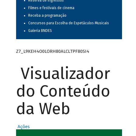
Reserva de ingressos
Filmes e festivais de cinema
Receba a programação
Concursos para Escolha de Espetáculos Musicais
Galeria BNDES
Z7_L9KEH4O0LORH80ALCLTPF80SI4
Visualizador
do Conteúdo
da Web
Ações