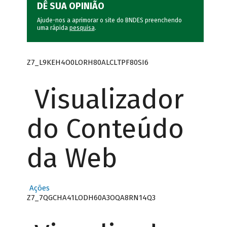
DÊ SUA OPINIÃO
Ajude-nos a aprimorar o site do BNDES preenchendo
uma rápida
pesquisa
.
Z7_L9KEH4O0LORH80ALCLTPF80SI6
Visualizador
do Conteúdo
da Web
Ações
Z7_7QGCHA41LODH60A3OQA8RN14Q3