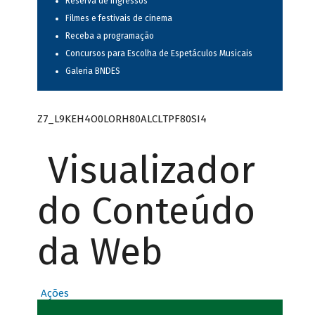
Reserva de ingressos
Filmes e festivais de cinema
Receba a programação
Concursos para Escolha de Espetáculos Musicais
Galeria BNDES
Z7_L9KEH4O0LORH80ALCLTPF80SI4
Visualizador
do Conteúdo
da Web
Ações