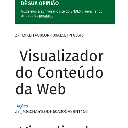
DÊ SUA OPINIÃO
Ajude-nos a aprimorar o site do BNDES preenchendo
uma rápida
pesquisa
.
Z7_L9KEH4O0LORH80ALCLTPF80SI6
Visualizador
do Conteúdo
da Web
Ações
Z7_7QGCHA41LODH60A3OQA8RN14Q3