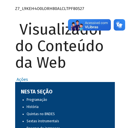
Z7_L9KEH4O0LORH80ALCLTPF80S27
Visualizador
do Conteúdo
da Web
Ações
NESTA SEÇÃO
Programação
História
Quintas no BNDES
Sextas instrumentais