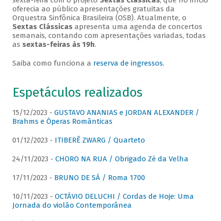
sexta-feira com o projeto
Sextas Clássicas
, que no início
oferecia ao público apresentações gratuitas da
Orquestra Sinfônica Brasileira (OSB). Atualmente, o
Sextas Clássicas
apresenta uma agenda de concertos
semanais, contando com apresentações variadas, todas
as
sextas-feiras às 19h
.
Saiba como funciona a
reserva de ingressos
.
Espetáculos realizados
15/12/2023 -
GUSTAVO ANANIAS e JORDAN ALEXANDER /
Brahms e Óperas Românticas
01/12/2023 -
ITIBERÊ ZWARG / Quarteto
24/11/2023 -
CHORO NA RUA / Obrigado Zé da Velha
17/11/2023 -
BRUNO DE SÁ / Roma 1700
10/11/2023 -
OCTÁVIO DELUCHI / Cordas de Hoje: Uma
Jornada do violão Contemporânea