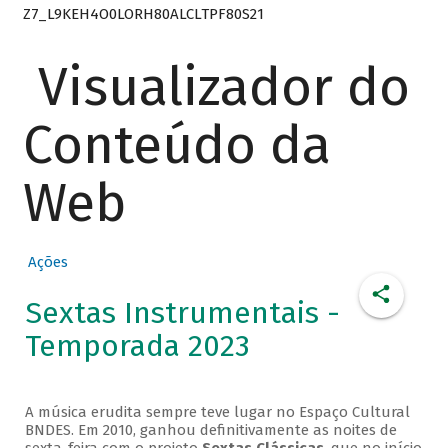
Z7_L9KEH4O0LORH80ALCLTPF80S21
Visualizador do
Conteúdo da
Web
Ações
Sextas Instrumentais -
Temporada 2023
A música erudita sempre teve lugar no Espaço Cultural
BNDES. Em 2010, ganhou definitivamente as noites de