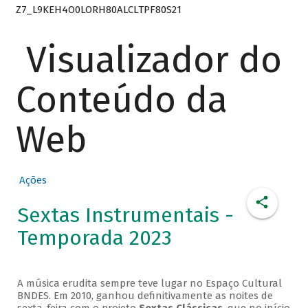
Z7_L9KEH4O0LORH80ALCLTPF80S21
Visualizador do
Conteúdo da
Web
Ações
Sextas Instrumentais -
Temporada 2023
A música erudita sempre teve lugar no Espaço Cultural
BNDES. Em 2010, ganhou definitivamente as noites de