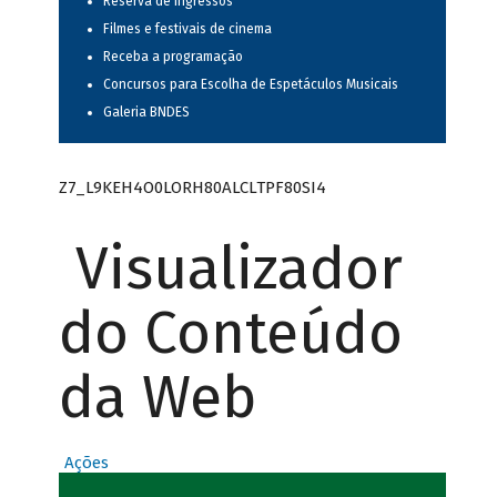
Reserva de ingressos
Filmes e festivais de cinema
Receba a programação
Concursos para Escolha de Espetáculos Musicais
Galeria BNDES
Z7_L9KEH4O0LORH80ALCLTPF80SI4
Visualizador
do Conteúdo
da Web
Ações