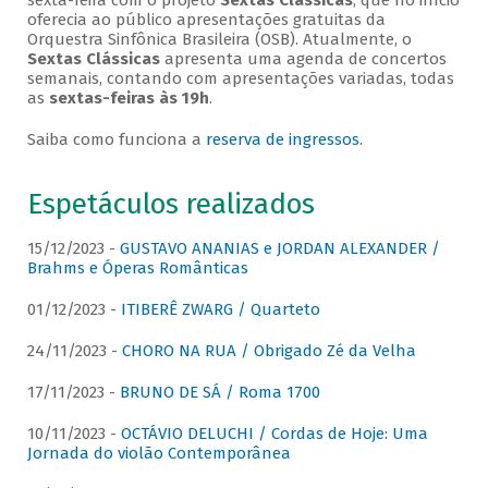
sexta-feira com o projeto
Sextas Clássicas
, que no início
oferecia ao público apresentações gratuitas da
Orquestra Sinfônica Brasileira (OSB). Atualmente, o
Sextas Clássicas
apresenta uma agenda de concertos
semanais, contando com apresentações variadas, todas
as
sextas-feiras às 19h
.
Saiba como funciona a
reserva de ingressos
.
Espetáculos realizados
15/12/2023 -
GUSTAVO ANANIAS e JORDAN ALEXANDER /
Brahms e Óperas Românticas
01/12/2023 -
ITIBERÊ ZWARG / Quarteto
24/11/2023 -
CHORO NA RUA / Obrigado Zé da Velha
17/11/2023 -
BRUNO DE SÁ / Roma 1700
10/11/2023 -
OCTÁVIO DELUCHI / Cordas de Hoje: Uma
Jornada do violão Contemporânea