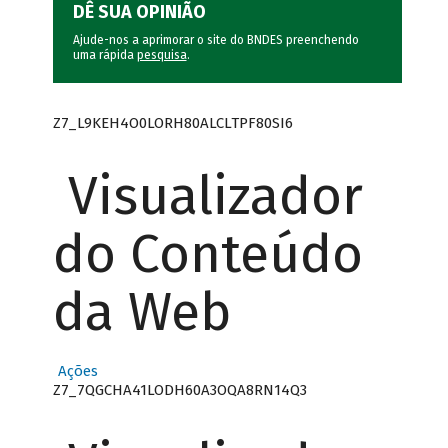
DÊ SUA OPINIÃO
Ajude-nos a aprimorar o site do BNDES preenchendo
uma rápida
pesquisa
.
Z7_L9KEH4O0LORH80ALCLTPF80SI6
Visualizador
do Conteúdo
da Web
Ações
Z7_7QGCHA41LODH60A3OQA8RN14Q3