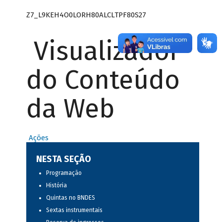
Z7_L9KEH4O0LORH80ALCLTPF80S27
Visualizador
do Conteúdo
da Web
Ações
NESTA SEÇÃO
Programação
História
Quintas no BNDES
Sextas instrumentais