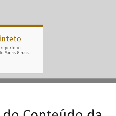
inteto
 repertório
de Minas Gerais
r do Conteúdo da