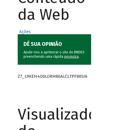
da Web
Ações
DÊ SUA OPINIÃO
Ajude-nos a aprimorar o site do BNDES
preenchendo uma rápida
pesquisa
.
Z7_L9KEH4O0LORH80ALCLTPF80SI6
Visualizador