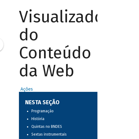
Visualizador
do
Conteúdo
da Web
Ações
NESTA SEÇÃO
Programação
História
Quintas no BNDES
Sextas instrumentais