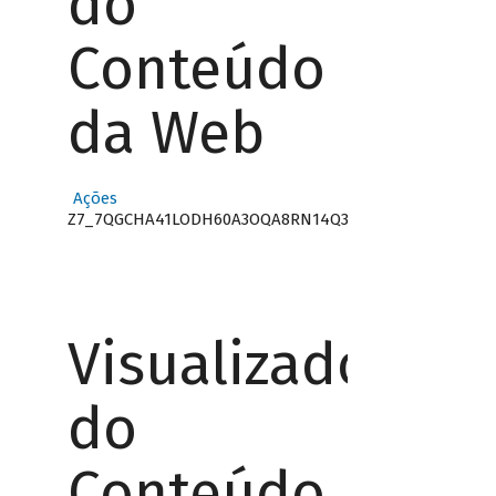
do
Conteúdo
da Web
Ações
Z7_7QGCHA41LODH60A3OQA8RN14Q3
Visualizador
do
Conteúdo