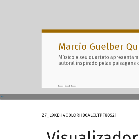
Marcio Guelber Qu
Músico e seu quarteto apresentam
autoral inspirado pelas paisagens 
Z7_L9KEH4O0LORH80ALCLTPF80S21
Visualizado