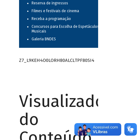
Reserva de ingressos
Filmes e festivais de cinema
Receba a programação
Concursos para Escolha de Espetáculos
Musicais
Galeria BNDES
Z7_L9KEH4O0LORH80ALCLTPF80SI4
Visualizador
do
Conteúdo