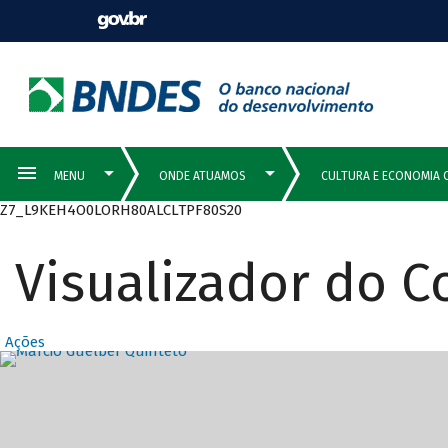
Z7_L9KEH4O0LORH80ALCLTPF80S20
Visualizador do 
Ações
Destaques Prin