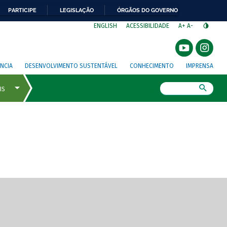
PARTICIPE
LEGISLAÇÃO
ÓRGÃOS DO GOVERNO
⁣
ENGLISH
ACESSIBILIDADE
A+
A-
NCIA
DESENVOLVIMENTO SUSTENTÁVEL
CONHECIMENTO
IMPRENSA
Busca
gem de tela