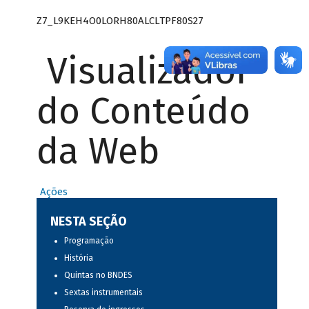
Z7_L9KEH4O0LORH80ALCLTPF80S27
Visualizador
do Conteúdo
da Web
Ações
NESTA SEÇÃO
Programação
História
Quintas no BNDES
Sextas instrumentais