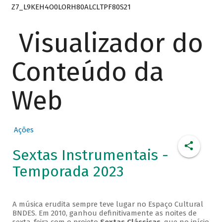
Z7_L9KEH4O0LORH80ALCLTPF80S21
Visualizador do
Conteúdo da
Web
Ações
Sextas Instrumentais -
Temporada 2023
A música erudita sempre teve lugar no Espaço Cultural
BNDES. Em 2010, ganhou definitivamente as noites de