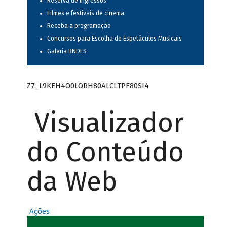
Reserva de ingressos
Filmes e festivais de cinema
Receba a programação
Concursos para Escolha de Espetáculos Musicais
Galeria BNDES
Z7_L9KEH4O0LORH80ALCLTPF80SI4
Visualizador
do Conteúdo
da Web
Ações