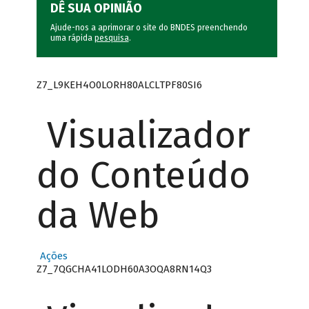
DÊ SUA OPINIÃO
Ajude-nos a aprimorar o site do BNDES preenchendo
uma rápida
pesquisa
.
Z7_L9KEH4O0LORH80ALCLTPF80SI6
Visualizador
do Conteúdo
da Web
Ações
Z7_7QGCHA41LODH60A3OQA8RN14Q3