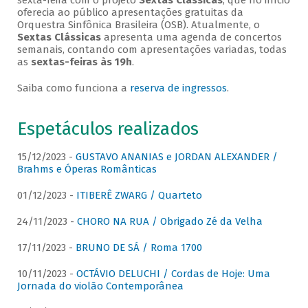
sexta-feira com o projeto
Sextas Clássicas
, que no início
oferecia ao público apresentações gratuitas da
Orquestra Sinfônica Brasileira (OSB). Atualmente, o
Sextas Clássicas
apresenta uma agenda de concertos
semanais, contando com apresentações variadas, todas
as
sextas-feiras às 19h
.
Saiba como funciona a
reserva de ingressos
.
Espetáculos realizados
15/12/2023 -
GUSTAVO ANANIAS e JORDAN ALEXANDER /
Brahms e Óperas Românticas
01/12/2023 -
ITIBERÊ ZWARG / Quarteto
24/11/2023 -
CHORO NA RUA / Obrigado Zé da Velha
17/11/2023 -
BRUNO DE SÁ / Roma 1700
10/11/2023 -
OCTÁVIO DELUCHI / Cordas de Hoje: Uma
Jornada do violão Contemporânea