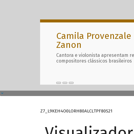
Camila Provenzale 
Zanon
Cantora e violonista apresentam r
compositores clássicos brasileiros
Z7_L9KEH4O0LORH80ALCLTPF80S21
Visualizado