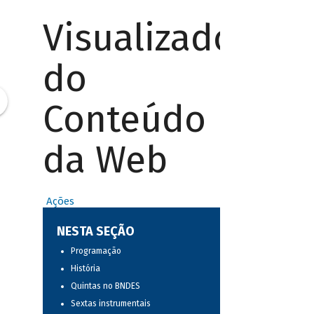
Visualizador
do
Conteúdo
da Web
Ações
NESTA SEÇÃO
Programação
História
Quintas no BNDES
Sextas instrumentais