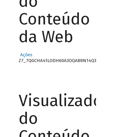
do
Conteúdo
da Web
Ações
Z7_7QGCHA41LODH60A3OQA8RN14Q3
Visualizador
do
Conteúdo