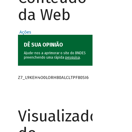
da Web
Ações
DÊ SUA OPINIÃO
Ajude-nos a aprimorar o site do BNDES
preenchendo uma rápida
pesquisa
.
Z7_L9KEH4O0LORH80ALCLTPF80SI6
Visualizador