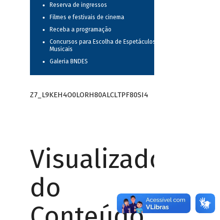
Reserva de ingressos
Filmes e festivais de cinema
Receba a programação
Concursos para Escolha de Espetáculos
Musicais
Galeria BNDES
Z7_L9KEH4O0LORH80ALCLTPF80SI4
Visualizador
do
Conteúdo