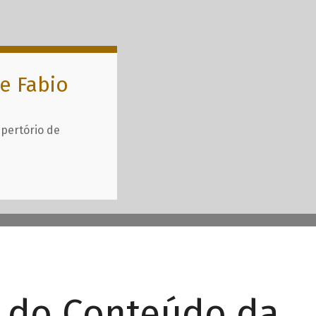
e Fabio
epertório de
r do Conteúdo da