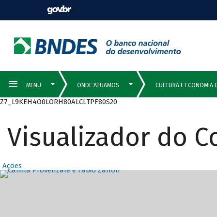
Z7_L9KEH4O0LORH80ALCLTPF80S20
Visualizador do 
Ações
Destaques Prin