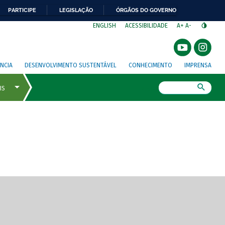
PARTICIPE
LEGISLAÇÃO
ÓRGÃOS DO GOVERNO
⁣
ENGLISH
ACESSIBILIDADE
A+
A-
NCIA
DESENVOLVIMENTO SUSTENTÁVEL
CONHECIMENTO
IMPRENSA
Busca
gem de tela