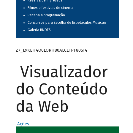
Reserva de ingressos
Filmes e festivais de cinema
Receba a programação
Concursos para Escolha de Espetáculos Musicais
Galeria BNDES
Z7_L9KEH4O0LORH80ALCLTPF80SI4
Visualizador
do Conteúdo
da Web
Ações