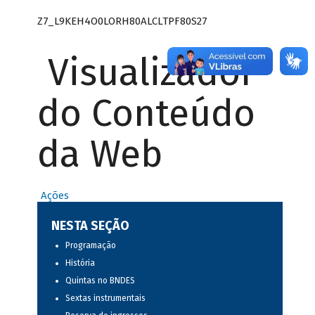
Z7_L9KEH4O0LORH80ALCLTPF80S27
Visualizador
do Conteúdo
da Web
Ações
NESTA SEÇÃO
Programação
História
Quintas no BNDES
Sextas instrumentais