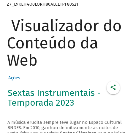
Z7_L9KEH4O0LORH80ALCLTPF80S21
Visualizador do
Conteúdo da
Web
Ações
Sextas Instrumentais -
Temporada 2023
A música erudita sempre teve lugar no Espaço Cultural
BNDES. Em 2010, ganhou definitivamente as noites de