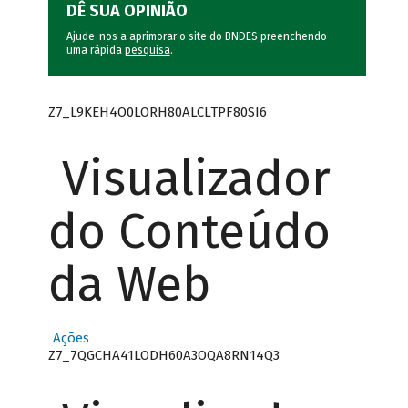
DÊ SUA OPINIÃO
Ajude-nos a aprimorar o site do BNDES preenchendo
uma rápida
pesquisa
.
Z7_L9KEH4O0LORH80ALCLTPF80SI6
Visualizador
do Conteúdo
da Web
Ações
Z7_7QGCHA41LODH60A3OQA8RN14Q3