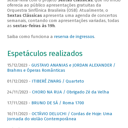
sexta-feira com o projeto
Sextas Clássicas
, que no início
oferecia ao público apresentações gratuitas da
Orquestra Sinfônica Brasileira (OSB). Atualmente, o
Sextas Clássicas
apresenta uma agenda de concertos
semanais, contando com apresentações variadas, todas
as
sextas-feiras às 19h
.
Saiba como funciona a
reserva de ingressos
.
Espetáculos realizados
15/12/2023 -
GUSTAVO ANANIAS e JORDAN ALEXANDER /
Brahms e Óperas Românticas
01/12/2023 -
ITIBERÊ ZWARG / Quarteto
24/11/2023 -
CHORO NA RUA / Obrigado Zé da Velha
17/11/2023 -
BRUNO DE SÁ / Roma 1700
10/11/2023 -
OCTÁVIO DELUCHI / Cordas de Hoje: Uma
Jornada do violão Contemporânea