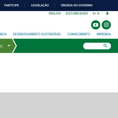
PARTICIPE
LEGISLAÇÃO
ÓRGÃOS DO GOVERNO
⁣
ENGLISH
ACESSIBILIDADE
A+
A-
NCIA
DESENVOLVIMENTO SUSTENTÁVEL
CONHECIMENTO
IMPRENSA
Busca
gem de tela