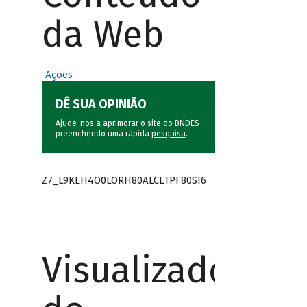
da Web
Ações
DÊ SUA OPINIÃO
Ajude-nos a aprimorar o site do BNDES
preenchendo uma rápida
pesquisa
.
Z7_L9KEH4O0LORH80ALCLTPF80SI6
Visualizador