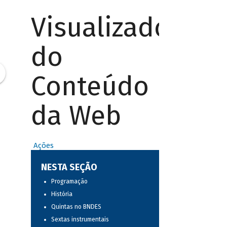
Visualizador
do
Conteúdo
da Web
Ações
NESTA SEÇÃO
Programação
História
Quintas no BNDES
Sextas instrumentais