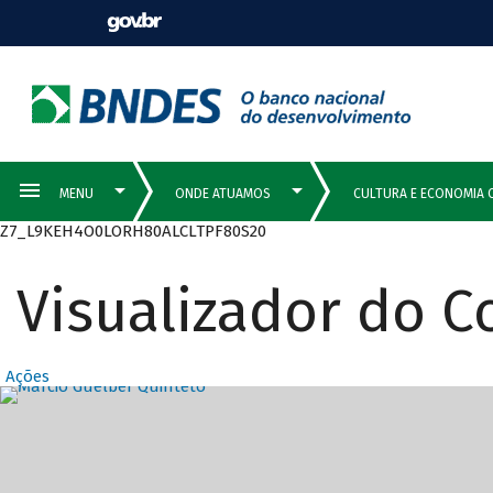
Z7_L9KEH4O0LORH80ALCLTPF80S20
Visualizador do 
Ações
Destaques Prin