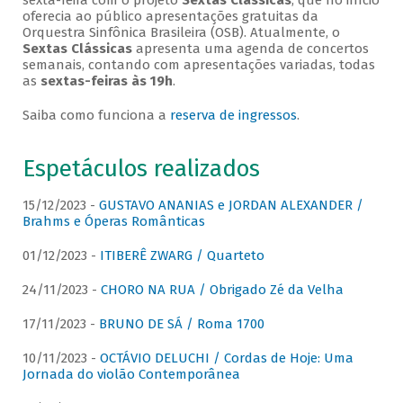
sexta-feira com o projeto
Sextas Clássicas
, que no início
oferecia ao público apresentações gratuitas da
Orquestra Sinfônica Brasileira (OSB). Atualmente, o
Sextas Clássicas
apresenta uma agenda de concertos
semanais, contando com apresentações variadas, todas
as
sextas-feiras às 19h
.
Saiba como funciona a
reserva de ingressos
.
Espetáculos realizados
15/12/2023 -
GUSTAVO ANANIAS e JORDAN ALEXANDER /
Brahms e Óperas Românticas
01/12/2023 -
ITIBERÊ ZWARG / Quarteto
24/11/2023 -
CHORO NA RUA / Obrigado Zé da Velha
17/11/2023 -
BRUNO DE SÁ / Roma 1700
10/11/2023 -
OCTÁVIO DELUCHI / Cordas de Hoje: Uma
Jornada do violão Contemporânea