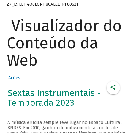
Z7_L9KEH4O0LORH80ALCLTPF80S21
Visualizador do
Conteúdo da
Web
Ações
Sextas Instrumentais -
Temporada 2023
A música erudita sempre teve lugar no Espaço Cultural
BNDES. Em 2010, ganhou definitivamente as noites de