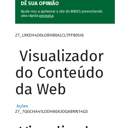
DÊ SUA OPINIÃO
Ajude-nos a aprimorar o site do BNDES preenchendo
uma rápida
pesquisa
.
Z7_L9KEH4O0LORH80ALCLTPF80SI6
Visualizador
do Conteúdo
da Web
Ações
Z7_7QGCHA41LODH60A3OQA8RN14Q3