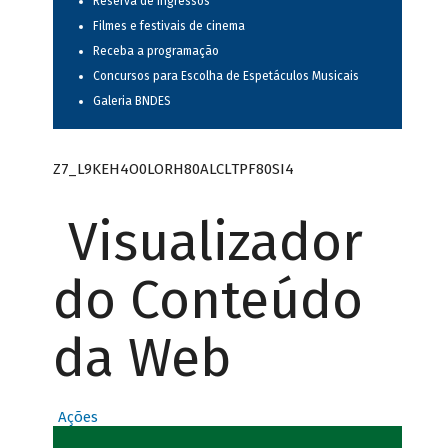
Reserva de ingressos
Filmes e festivais de cinema
Receba a programação
Concursos para Escolha de Espetáculos Musicais
Galeria BNDES
Z7_L9KEH4O0LORH80ALCLTPF80SI4
Visualizador
do Conteúdo
da Web
Ações