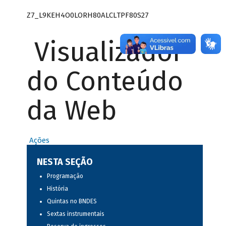
Z7_L9KEH4O0LORH80ALCLTPF80S27
Visualizador
do Conteúdo
da Web
Ações
NESTA SEÇÃO
Programação
História
Quintas no BNDES
Sextas instrumentais