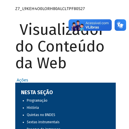
Z7_L9KEH4O0LORH80ALCLTPF80S27
Visualizador
do Conteúdo
da Web
Ações
NESTA SEÇÃO
Programação
História
Quintas no BNDES
Sextas instrumentais