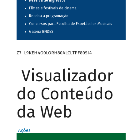
Reserva de ingressos
Filmes e festivais de cinema
Receba a programação
Concursos para Escolha de Espetáculos Musicais
Galeria BNDES
Z7_L9KEH4O0LORH80ALCLTPF80SI4
Visualizador
do Conteúdo
da Web
Ações