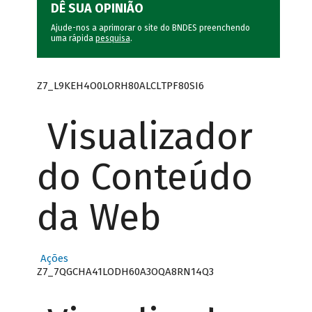
DÊ SUA OPINIÃO
Ajude-nos a aprimorar o site do BNDES preenchendo
uma rápida
pesquisa
.
Z7_L9KEH4O0LORH80ALCLTPF80SI6
Visualizador
do Conteúdo
da Web
Ações
Z7_7QGCHA41LODH60A3OQA8RN14Q3