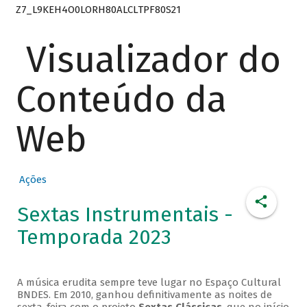
Z7_L9KEH4O0LORH80ALCLTPF80S21
Visualizador do
Conteúdo da
Web
Ações
Sextas Instrumentais -
Temporada 2023
A música erudita sempre teve lugar no Espaço Cultural
BNDES. Em 2010, ganhou definitivamente as noites de