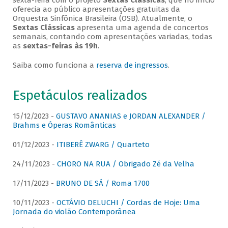
sexta-feira com o projeto
Sextas Clássicas
, que no início
oferecia ao público apresentações gratuitas da
Orquestra Sinfônica Brasileira (OSB). Atualmente, o
Sextas Clássicas
apresenta uma agenda de concertos
semanais, contando com apresentações variadas, todas
as
sextas-feiras às 19h
.
Saiba como funciona a
reserva de ingressos
.
Espetáculos realizados
15/12/2023 -
GUSTAVO ANANIAS e JORDAN ALEXANDER /
Brahms e Óperas Românticas
01/12/2023 -
ITIBERÊ ZWARG / Quarteto
24/11/2023 -
CHORO NA RUA / Obrigado Zé da Velha
17/11/2023 -
BRUNO DE SÁ / Roma 1700
10/11/2023 -
OCTÁVIO DELUCHI / Cordas de Hoje: Uma
Jornada do violão Contemporânea