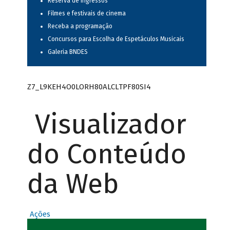
Reserva de ingressos
Filmes e festivais de cinema
Receba a programação
Concursos para Escolha de Espetáculos Musicais
Galeria BNDES
Z7_L9KEH4O0LORH80ALCLTPF80SI4
Visualizador
do Conteúdo
da Web
Ações