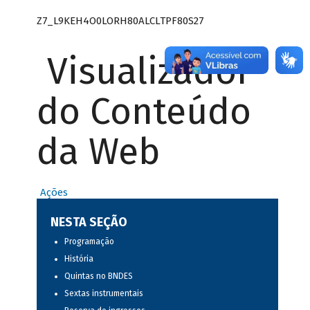
Z7_L9KEH4O0LORH80ALCLTPF80S27
Visualizador
do Conteúdo
da Web
Ações
NESTA SEÇÃO
Programação
História
Quintas no BNDES
Sextas instrumentais