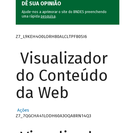
DÊ SUA OPINIÃO
Ajude-nos a aprimorar o site do BNDES preenchendo
uma rápida
pesquisa
.
Z7_L9KEH4O0LORH80ALCLTPF80SI6
Visualizador
do Conteúdo
da Web
Ações
Z7_7QGCHA41LODH60A3OQA8RN14Q3