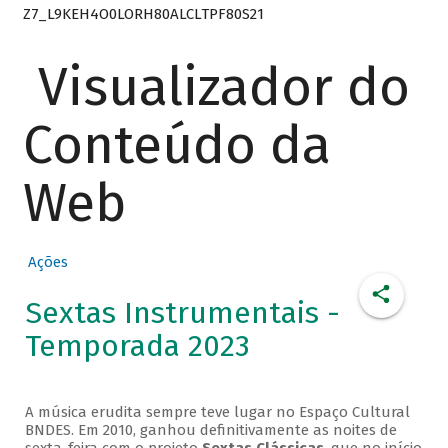
Z7_L9KEH4O0LORH80ALCLTPF80S21
Visualizador do
Conteúdo da
Web
Ações
Sextas Instrumentais -
Temporada 2023
A música erudita sempre teve lugar no Espaço Cultural
BNDES. Em 2010, ganhou definitivamente as noites de