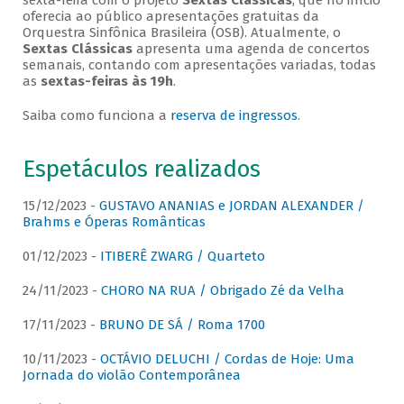
sexta-feira com o projeto
Sextas Clássicas
, que no início
oferecia ao público apresentações gratuitas da
Orquestra Sinfônica Brasileira (OSB). Atualmente, o
Sextas Clássicas
apresenta uma agenda de concertos
semanais, contando com apresentações variadas, todas
as
sextas-feiras às 19h
.
Saiba como funciona a
reserva de ingressos
.
Espetáculos realizados
15/12/2023 -
GUSTAVO ANANIAS e JORDAN ALEXANDER /
Brahms e Óperas Românticas
01/12/2023 -
ITIBERÊ ZWARG / Quarteto
24/11/2023 -
CHORO NA RUA / Obrigado Zé da Velha
17/11/2023 -
BRUNO DE SÁ / Roma 1700
10/11/2023 -
OCTÁVIO DELUCHI / Cordas de Hoje: Uma
Jornada do violão Contemporânea