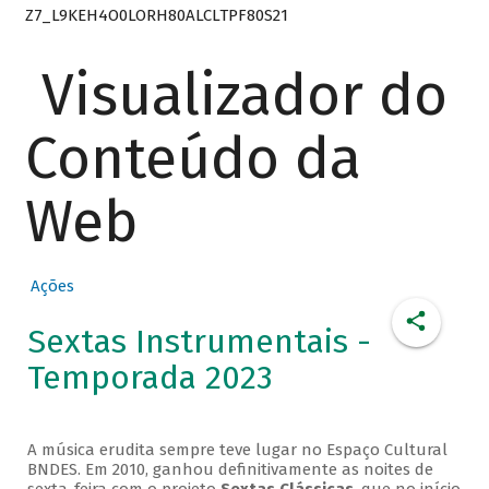
Z7_L9KEH4O0LORH80ALCLTPF80S21
Visualizador do
Conteúdo da
Web
Ações
Sextas Instrumentais -
Temporada 2023
A música erudita sempre teve lugar no Espaço Cultural
BNDES. Em 2010, ganhou definitivamente as noites de