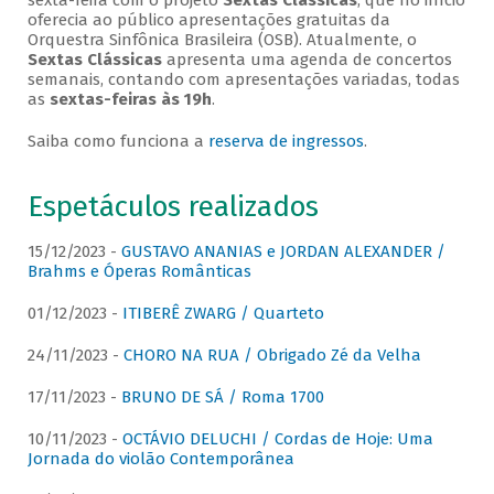
sexta-feira com o projeto
Sextas Clássicas
, que no início
oferecia ao público apresentações gratuitas da
Orquestra Sinfônica Brasileira (OSB). Atualmente, o
Sextas Clássicas
apresenta uma agenda de concertos
semanais, contando com apresentações variadas, todas
as
sextas-feiras às 19h
.
Saiba como funciona a
reserva de ingressos
.
Espetáculos realizados
15/12/2023 -
GUSTAVO ANANIAS e JORDAN ALEXANDER /
Brahms e Óperas Românticas
01/12/2023 -
ITIBERÊ ZWARG / Quarteto
24/11/2023 -
CHORO NA RUA / Obrigado Zé da Velha
17/11/2023 -
BRUNO DE SÁ / Roma 1700
10/11/2023 -
OCTÁVIO DELUCHI / Cordas de Hoje: Uma
Jornada do violão Contemporânea