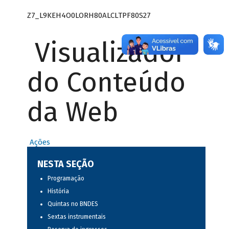
Z7_L9KEH4O0LORH80ALCLTPF80S27
Visualizador
do Conteúdo
da Web
Ações
NESTA SEÇÃO
Programação
História
Quintas no BNDES
Sextas instrumentais