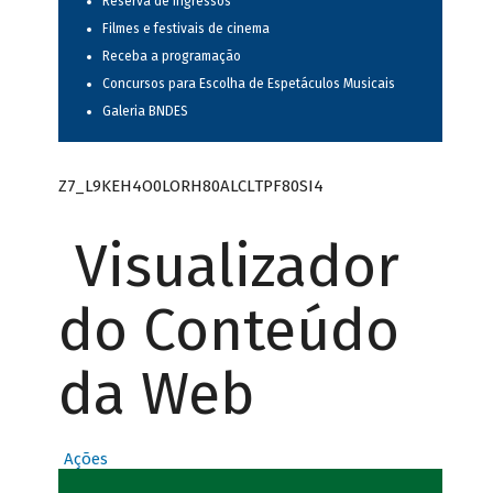
Reserva de ingressos
Filmes e festivais de cinema
Receba a programação
Concursos para Escolha de Espetáculos Musicais
Galeria BNDES
Z7_L9KEH4O0LORH80ALCLTPF80SI4
Visualizador
do Conteúdo
da Web
Ações