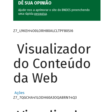
DÊ SUA OPINIÃO
Ajude-nos a aprimorar o site do BNDES preenchendo
uma rápida
pesquisa
.
Z7_L9KEH4O0LORH80ALCLTPF80SI6
Visualizador
do Conteúdo
da Web
Ações
Z7_7QGCHA41LODH60A3OQA8RN14Q3