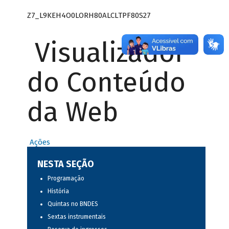
Z7_L9KEH4O0LORH80ALCLTPF80S27
Visualizador
do Conteúdo
da Web
Ações
NESTA SEÇÃO
Programação
História
Quintas no BNDES
Sextas instrumentais