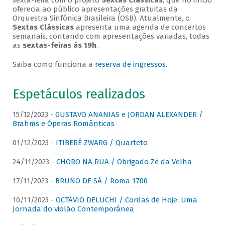
sexta-feira com o projeto
Sextas Clássicas
, que no início
oferecia ao público apresentações gratuitas da
Orquestra Sinfônica Brasileira (OSB). Atualmente, o
Sextas Clássicas
apresenta uma agenda de concertos
semanais, contando com apresentações variadas, todas
as
sextas-feiras às 19h
.
Saiba como funciona a
reserva de ingressos
.
Espetáculos realizados
15/12/2023 -
GUSTAVO ANANIAS e JORDAN ALEXANDER /
Brahms e Óperas Românticas
01/12/2023 -
ITIBERÊ ZWARG / Quarteto
24/11/2023 -
CHORO NA RUA / Obrigado Zé da Velha
17/11/2023 -
BRUNO DE SÁ / Roma 1700
10/11/2023 -
OCTÁVIO DELUCHI / Cordas de Hoje: Uma
Jornada do violão Contemporânea