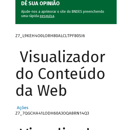
DÊ SUA OPINIÃO
Ajude-nos a aprimorar o site do BNDES preenchendo
uma rápida
pesquisa
.
Z7_L9KEH4O0LORH80ALCLTPF80SI6
Visualizador
do Conteúdo
da Web
Ações
Z7_7QGCHA41LODH60A3OQA8RN14Q3