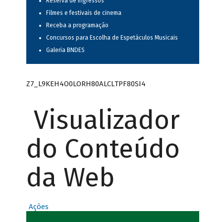
Reserva de ingressos
Filmes e festivais de cinema
Receba a programação
Concursos para Escolha de Espetáculos Musicais
Galeria BNDES
Z7_L9KEH4O0LORH80ALCLTPF80SI4
Visualizador
do Conteúdo
da Web
Ações