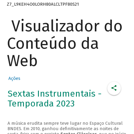
Z7_L9KEH4O0LORH80ALCLTPF80S21
Visualizador do
Conteúdo da
Web
Ações
Sextas Instrumentais -
Temporada 2023
A música erudita sempre teve lugar no Espaço Cultural
BNDES. Em 2010, ganhou definitivamente as noites de