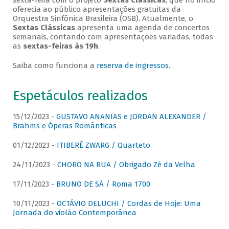
sexta-feira com o projeto
Sextas Clássicas
, que no início
oferecia ao público apresentações gratuitas da
Orquestra Sinfônica Brasileira (OSB). Atualmente, o
Sextas Clássicas
apresenta uma agenda de concertos
semanais, contando com apresentações variadas, todas
as
sextas-feiras às 19h
.
Saiba como funciona a
reserva de ingressos
.
Espetáculos realizados
15/12/2023 -
GUSTAVO ANANIAS e JORDAN ALEXANDER /
Brahms e Óperas Românticas
01/12/2023 -
ITIBERÊ ZWARG / Quarteto
24/11/2023 -
CHORO NA RUA / Obrigado Zé da Velha
17/11/2023 -
BRUNO DE SÁ / Roma 1700
10/11/2023 -
OCTÁVIO DELUCHI / Cordas de Hoje: Uma
Jornada do violão Contemporânea