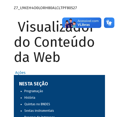
Z7_L9KEH4O0LORH80ALCLTPF80S27
Visualizador
do Conteúdo
da Web
Ações
NESTA SEÇÃO
Programação
História
Quintas no BNDES
Sextas instrumentais