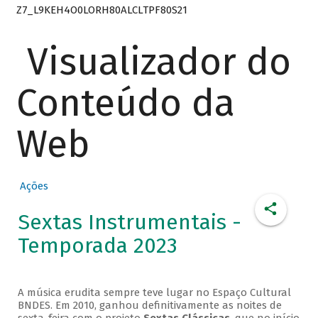
Z7_L9KEH4O0LORH80ALCLTPF80S21
Visualizador do
Conteúdo da
Web
Ações
Sextas Instrumentais -
Temporada 2023
A música erudita sempre teve lugar no Espaço Cultural
BNDES. Em 2010, ganhou definitivamente as noites de