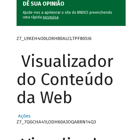
DÊ SUA OPINIÃO
Ajude-nos a aprimorar o site do BNDES preenchendo
uma rápida
pesquisa
.
Z7_L9KEH4O0LORH80ALCLTPF80SI6
Visualizador
do Conteúdo
da Web
Ações
Z7_7QGCHA41LODH60A3OQA8RN14Q3