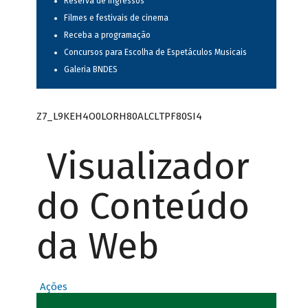
Reserva de ingressos
Filmes e festivais de cinema
Receba a programação
Concursos para Escolha de Espetáculos Musicais
Galeria BNDES
Z7_L9KEH4O0LORH80ALCLTPF80SI4
Visualizador
do Conteúdo
da Web
Ações