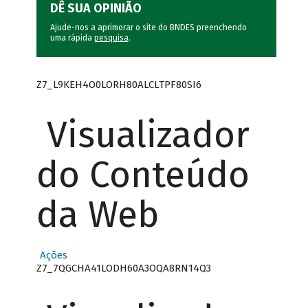
DÊ SUA OPINIÃO
Ajude-nos a aprimorar o site do BNDES preenchendo
uma rápida
pesquisa
.
Z7_L9KEH4O0LORH80ALCLTPF80SI6
Visualizador
do Conteúdo
da Web
Ações
Z7_7QGCHA41LODH60A3OQA8RN14Q3