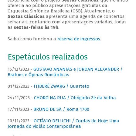
sexta-feira com o projeto
Sextas Clássicas
, que no início
oferecia ao público apresentações gratuitas da
Orquestra Sinfônica Brasileira (OSB). Atualmente, o
Sextas Clássicas
apresenta uma agenda de concertos
semanais, contando com apresentações variadas, todas
as
sextas-feiras às 19h
.
Saiba como funciona a
reserva de ingressos
.
Espetáculos realizados
15/12/2023 -
GUSTAVO ANANIAS e JORDAN ALEXANDER /
Brahms e Óperas Românticas
01/12/2023 -
ITIBERÊ ZWARG / Quarteto
24/11/2023 -
CHORO NA RUA / Obrigado Zé da Velha
17/11/2023 -
BRUNO DE SÁ / Roma 1700
10/11/2023 -
OCTÁVIO DELUCHI / Cordas de Hoje: Uma
Jornada do violão Contemporânea