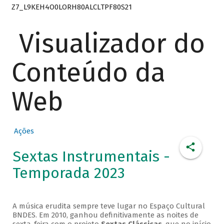
Z7_L9KEH4O0LORH80ALCLTPF80S21
Visualizador do
Conteúdo da
Web
Ações
Sextas Instrumentais -
Temporada 2023
A música erudita sempre teve lugar no Espaço Cultural
BNDES. Em 2010, ganhou definitivamente as noites de