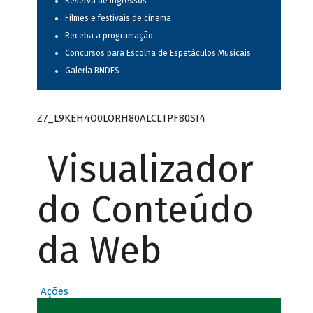
Reserva de ingressos
Filmes e festivais de cinema
Receba a programação
Concursos para Escolha de Espetáculos Musicais
Galeria BNDES
Z7_L9KEH4O0LORH80ALCLTPF80SI4
Visualizador
do Conteúdo
da Web
Ações