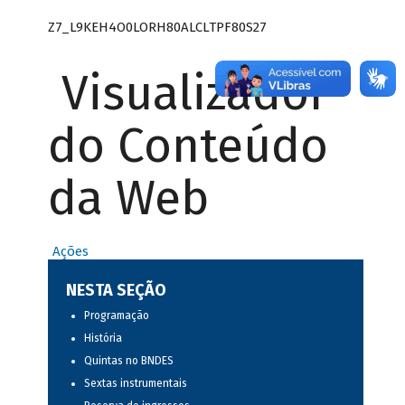
Z7_L9KEH4O0LORH80ALCLTPF80S27
Visualizador
do Conteúdo
da Web
Ações
NESTA SEÇÃO
Programação
História
Quintas no BNDES
Sextas instrumentais