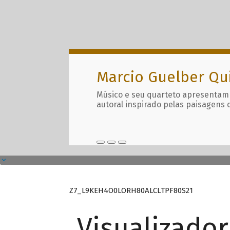
Marcio Guelber Qu
Músico e seu quarteto apresentam
autoral inspirado pelas paisagens 
Z7_L9KEH4O0LORH80ALCLTPF80S21
Visualizado