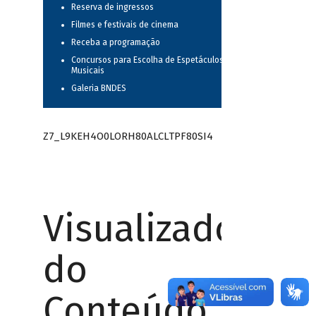
Reserva de ingressos
Filmes e festivais de cinema
Receba a programação
Concursos para Escolha de Espetáculos
Musicais
Galeria BNDES
Z7_L9KEH4O0LORH80ALCLTPF80SI4
Visualizador
do
Conteúdo