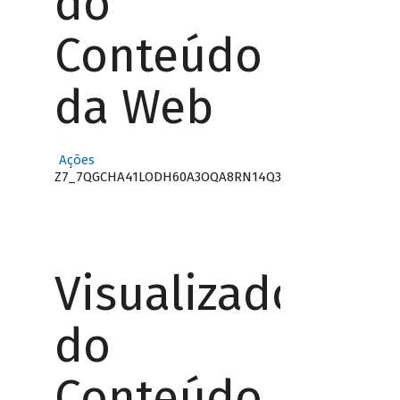
do
Conteúdo
da Web
Ações
Z7_7QGCHA41LODH60A3OQA8RN14Q3
Visualizador
do
Conteúdo