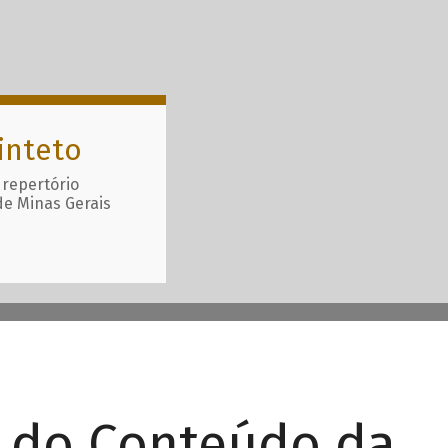
inteto
 repertório
de Minas Gerais
r do Conteúdo da