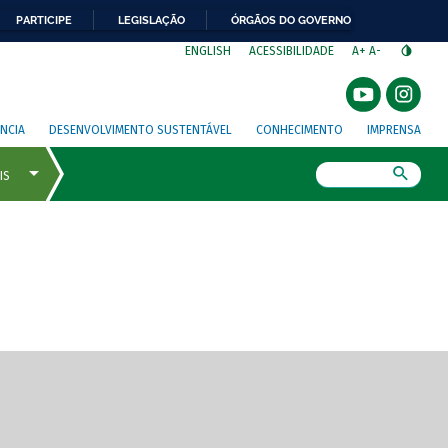
PARTICIPE
LEGISLAÇÃO
ÓRGÃOS DO GOVERNO
⁣
ENGLISH
ACESSIBILIDADE
A+
A-
NCIA
DESENVOLVIMENTO SUSTENTÁVEL
CONHECIMENTO
IMPRENSA
Busca
gem de tela