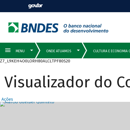
Z7_L9KEH4O0LORH80ALCLTPF80S20
Visualizador do 
Ações
Destaques Prin