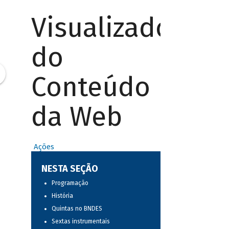
Visualizador
do
Conteúdo
da Web
Ações
NESTA SEÇÃO
Programação
História
Quintas no BNDES
Sextas instrumentais