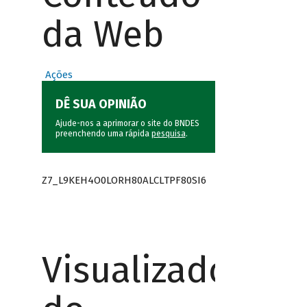
da Web
Ações
DÊ SUA OPINIÃO
Ajude-nos a aprimorar o site do BNDES
preenchendo uma rápida
pesquisa
.
Z7_L9KEH4O0LORH80ALCLTPF80SI6
Visualizador