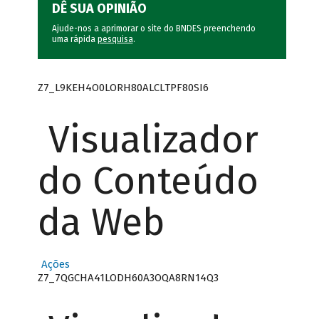
DÊ SUA OPINIÃO
Ajude-nos a aprimorar o site do BNDES preenchendo
uma rápida
pesquisa
.
Z7_L9KEH4O0LORH80ALCLTPF80SI6
Visualizador
do Conteúdo
da Web
Ações
Z7_7QGCHA41LODH60A3OQA8RN14Q3