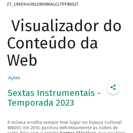
Z7_L9KEH4O0LORH80ALCLTPF80S21
Visualizador do
Conteúdo da
Web
Ações
Sextas Instrumentais -
Temporada 2023
A música erudita sempre teve lugar no Espaço Cultural
BNDES. Em 2010, ganhou definitivamente as noites de