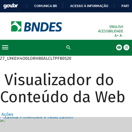
COMUNICA BR
ACESSO À INFORMAÇÃO
PARTI
ENGLISH
ACESSIBILIDADE
A+
A-
Busca
Z7_L9KEH4O0LORH80ALCLTPF80S20
Visualizador do
Conteúdo da Web
Ações
Destaques Prin