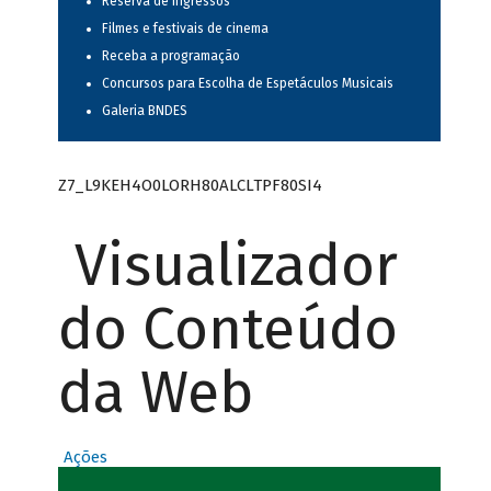
Reserva de ingressos
Filmes e festivais de cinema
Receba a programação
Concursos para Escolha de Espetáculos Musicais
Galeria BNDES
Z7_L9KEH4O0LORH80ALCLTPF80SI4
Visualizador
do Conteúdo
da Web
Ações