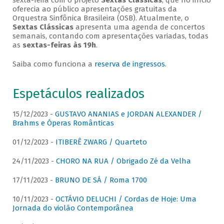
sexta-feira com o projeto
Sextas Clássicas
, que no início
oferecia ao público apresentações gratuitas da
Orquestra Sinfônica Brasileira (OSB). Atualmente, o
Sextas Clássicas
apresenta uma agenda de concertos
semanais, contando com apresentações variadas, todas
as
sextas-feiras às 19h
.
Saiba como funciona a
reserva de ingressos
.
Espetáculos realizados
15/12/2023 -
GUSTAVO ANANIAS e JORDAN ALEXANDER /
Brahms e Óperas Românticas
01/12/2023 -
ITIBERÊ ZWARG / Quarteto
24/11/2023 -
CHORO NA RUA / Obrigado Zé da Velha
17/11/2023 -
BRUNO DE SÁ / Roma 1700
10/11/2023 -
OCTÁVIO DELUCHI / Cordas de Hoje: Uma
Jornada do violão Contemporânea