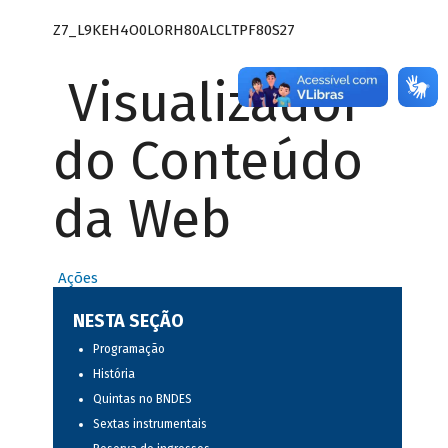
Z7_L9KEH4O0LORH80ALCLTPF80S27
Visualizador
do Conteúdo
da Web
Ações
NESTA SEÇÃO
Programação
História
Quintas no BNDES
Sextas instrumentais