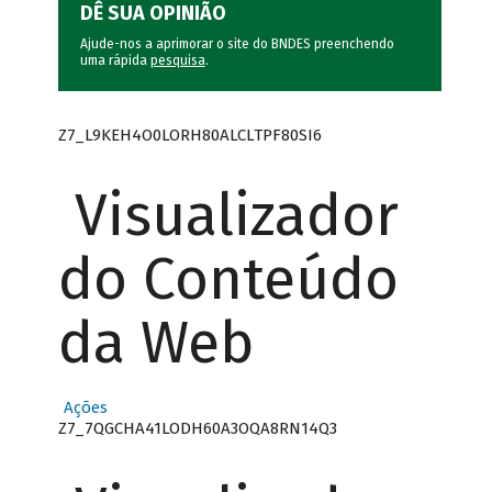
DÊ SUA OPINIÃO
Ajude-nos a aprimorar o site do BNDES preenchendo
uma rápida
pesquisa
.
Z7_L9KEH4O0LORH80ALCLTPF80SI6
Visualizador
do Conteúdo
da Web
Ações
Z7_7QGCHA41LODH60A3OQA8RN14Q3