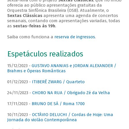
sexta-feira com o projeto
Sextas Clássicas
, que no início
oferecia ao público apresentações gratuitas da
Orquestra Sinfônica Brasileira (OSB). Atualmente, o
Sextas Clássicas
apresenta uma agenda de concertos
semanais, contando com apresentações variadas, todas
as
sextas-feiras às 19h
.
Saiba como funciona a
reserva de ingressos
.
Espetáculos realizados
15/12/2023 -
GUSTAVO ANANIAS e JORDAN ALEXANDER /
Brahms e Óperas Românticas
01/12/2023 -
ITIBERÊ ZWARG / Quarteto
24/11/2023 -
CHORO NA RUA / Obrigado Zé da Velha
17/11/2023 -
BRUNO DE SÁ / Roma 1700
10/11/2023 -
OCTÁVIO DELUCHI / Cordas de Hoje: Uma
Jornada do violão Contemporânea