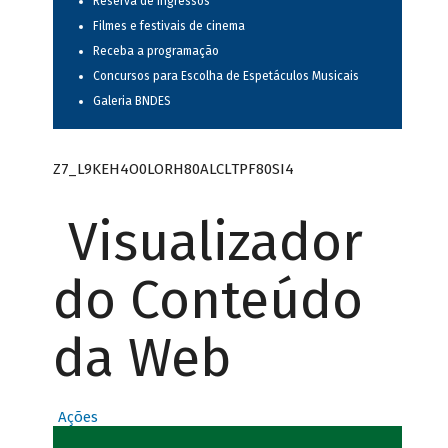
Reserva de ingressos
Filmes e festivais de cinema
Receba a programação
Concursos para Escolha de Espetáculos Musicais
Galeria BNDES
Z7_L9KEH4O0LORH80ALCLTPF80SI4
Visualizador
do Conteúdo
da Web
Ações