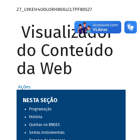
Z7_L9KEH4O0LORH80ALCLTPF80S27
Visualizador
do Conteúdo
da Web
Ações
NESTA SEÇÃO
Programação
História
Quintas no BNDES
Sextas instrumentais