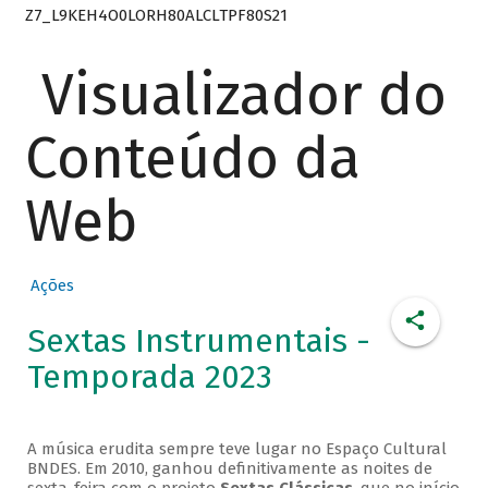
Z7_L9KEH4O0LORH80ALCLTPF80S21
Visualizador do
Conteúdo da
Web
Ações
Sextas Instrumentais -
Temporada 2023
A música erudita sempre teve lugar no Espaço Cultural
BNDES. Em 2010, ganhou definitivamente as noites de