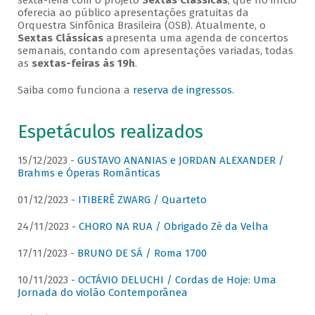
sexta-feira com o projeto
Sextas Clássicas
, que no início
oferecia ao público apresentações gratuitas da
Orquestra Sinfônica Brasileira (OSB). Atualmente, o
Sextas Clássicas
apresenta uma agenda de concertos
semanais, contando com apresentações variadas, todas
as
sextas-feiras às 19h
.
Saiba como funciona a
reserva de ingressos
.
Espetáculos realizados
15/12/2023 -
GUSTAVO ANANIAS e JORDAN ALEXANDER /
Brahms e Óperas Românticas
01/12/2023 -
ITIBERÊ ZWARG / Quarteto
24/11/2023 -
CHORO NA RUA / Obrigado Zé da Velha
17/11/2023 -
BRUNO DE SÁ / Roma 1700
10/11/2023 -
OCTÁVIO DELUCHI / Cordas de Hoje: Uma
Jornada do violão Contemporânea