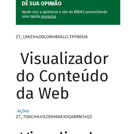
DÊ SUA OPINIÃO
Ajude-nos a aprimorar o site do BNDES preenchendo
uma rápida
pesquisa
.
Z7_L9KEH4O0LORH80ALCLTPF80SI6
Visualizador
do Conteúdo
da Web
Ações
Z7_7QGCHA41LODH60A3OQA8RN14Q3