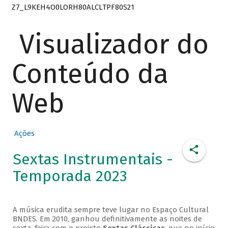
Z7_L9KEH4O0LORH80ALCLTPF80S21
Visualizador do
Conteúdo da
Web
Ações
Sextas Instrumentais -
Temporada 2023
A música erudita sempre teve lugar no Espaço Cultural
BNDES. Em 2010, ganhou definitivamente as noites de