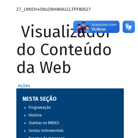
Z7_L9KEH4O0LORH80ALCLTPF80S27
Visualizador
do Conteúdo
da Web
Ações
NESTA SEÇÃO
Programação
História
Quintas no BNDES
Sextas instrumentais