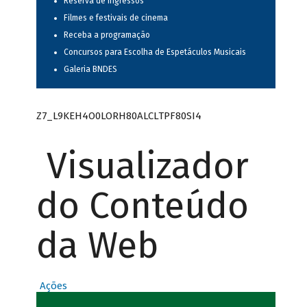
Reserva de ingressos
Filmes e festivais de cinema
Receba a programação
Concursos para Escolha de Espetáculos Musicais
Galeria BNDES
Z7_L9KEH4O0LORH80ALCLTPF80SI4
Visualizador
do Conteúdo
da Web
Ações