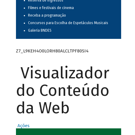
Reserva de ingressos
Filmes e festivais de cinema
Receba a programação
Concursos para Escolha de Espetáculos Musicais
Galeria BNDES
Z7_L9KEH4O0LORH80ALCLTPF80SI4
Visualizador
do Conteúdo
da Web
Ações