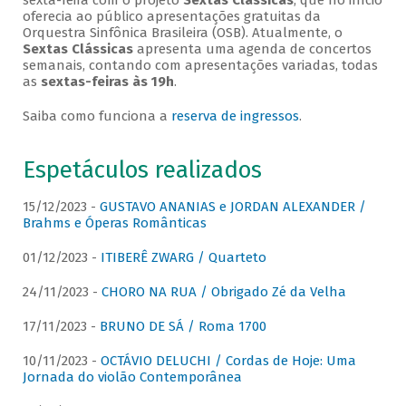
sexta-feira com o projeto
Sextas Clássicas
, que no início
oferecia ao público apresentações gratuitas da
Orquestra Sinfônica Brasileira (OSB). Atualmente, o
Sextas Clássicas
apresenta uma agenda de concertos
semanais, contando com apresentações variadas, todas
as
sextas-feiras às 19h
.
Saiba como funciona a
reserva de ingressos
.
Espetáculos realizados
15/12/2023 -
GUSTAVO ANANIAS e JORDAN ALEXANDER /
Brahms e Óperas Românticas
01/12/2023 -
ITIBERÊ ZWARG / Quarteto
24/11/2023 -
CHORO NA RUA / Obrigado Zé da Velha
17/11/2023 -
BRUNO DE SÁ / Roma 1700
10/11/2023 -
OCTÁVIO DELUCHI / Cordas de Hoje: Uma
Jornada do violão Contemporânea