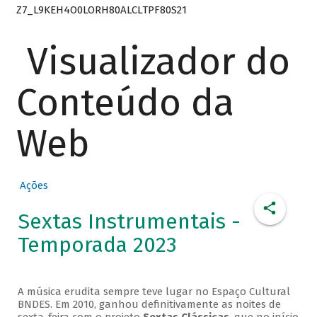
Z7_L9KEH4O0LORH80ALCLTPF80S21
Visualizador do
Conteúdo da
Web
Ações
Sextas Instrumentais -
Temporada 2023
A música erudita sempre teve lugar no Espaço Cultural
BNDES. Em 2010, ganhou definitivamente as noites de