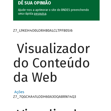
DÊ SUA OPINIÃO
Ajude-nos a aprimorar o site do BNDES preenchendo
uma rápida
pesquisa
.
Z7_L9KEH4O0LORH80ALCLTPF80SI6
Visualizador
do Conteúdo
da Web
Ações
Z7_7QGCHA41LODH60A3OQA8RN14Q3