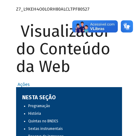
Z7_L9KEH4O0LORH80ALCLTPF80S27
Visualizador
do Conteúdo
da Web
Ações
NESTA SEÇÃO
Programação
História
Quintas no BNDES
Sextas instrumentais