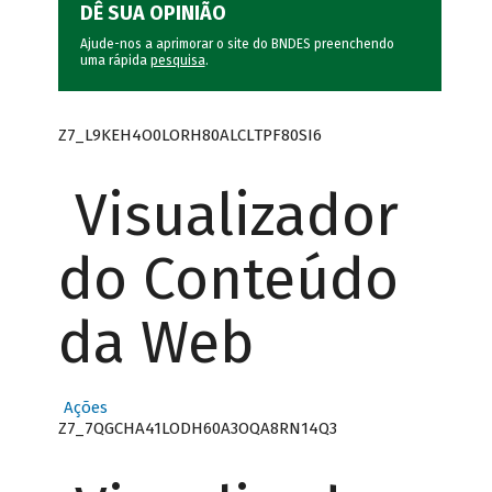
DÊ SUA OPINIÃO
Ajude-nos a aprimorar o site do BNDES preenchendo
uma rápida
pesquisa
.
Z7_L9KEH4O0LORH80ALCLTPF80SI6
Visualizador
do Conteúdo
da Web
Ações
Z7_7QGCHA41LODH60A3OQA8RN14Q3