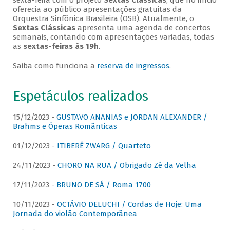
sexta-feira com o projeto
Sextas Clássicas
, que no início
oferecia ao público apresentações gratuitas da
Orquestra Sinfônica Brasileira (OSB). Atualmente, o
Sextas Clássicas
apresenta uma agenda de concertos
semanais, contando com apresentações variadas, todas
as
sextas-feiras às 19h
.
Saiba como funciona a
reserva de ingressos
.
Espetáculos realizados
15/12/2023 -
GUSTAVO ANANIAS e JORDAN ALEXANDER /
Brahms e Óperas Românticas
01/12/2023 -
ITIBERÊ ZWARG / Quarteto
24/11/2023 -
CHORO NA RUA / Obrigado Zé da Velha
17/11/2023 -
BRUNO DE SÁ / Roma 1700
10/11/2023 -
OCTÁVIO DELUCHI / Cordas de Hoje: Uma
Jornada do violão Contemporânea