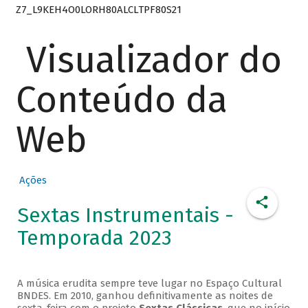
Z7_L9KEH4O0LORH80ALCLTPF80S21
Visualizador do
Conteúdo da
Web
Ações
Sextas Instrumentais -
Temporada 2023
A música erudita sempre teve lugar no Espaço Cultural
BNDES. Em 2010, ganhou definitivamente as noites de