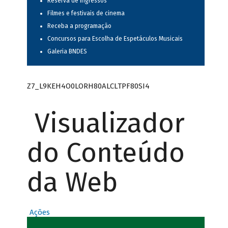
Reserva de ingressos
Filmes e festivais de cinema
Receba a programação
Concursos para Escolha de Espetáculos Musicais
Galeria BNDES
Z7_L9KEH4O0LORH80ALCLTPF80SI4
Visualizador
do Conteúdo
da Web
Ações