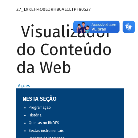
Z7_L9KEH4O0LORH80ALCLTPF80S27
Visualizador
do Conteúdo
da Web
Ações
NESTA SEÇÃO
Programação
História
Quintas no BNDES
Sextas instrumentais